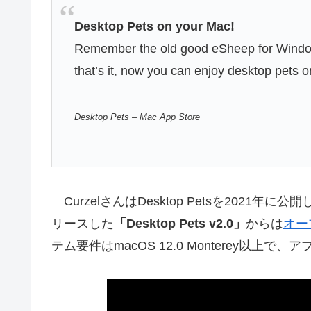
Desktop Pets on your Mac!
Remember the old good eSheep for Window
that’s it, now you can enjoy desktop pets
Desktop Pets – Mac App Store
CurzelさんはDesktop Petsを2021
リースした
「Desktop Pets v2.0」
からは
オー
テム要件はmacOS 12.0 Monterey以上で、