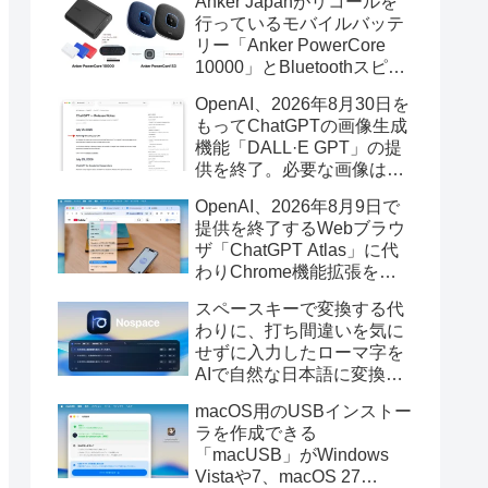
Anker Japanがリコールを
行っているモバイルバッテ
リー「Anker PowerCore
10000」とBluetoothスピー
カー「PowerConf S3」で周
OpenAI、2026年8月30日を
辺を焼損する火災が6月に3
もってChatGPTの画像生成
件発生していたそうなので
機能「DALL·E GPT」の提
注意を。
供を終了。必要な画像は期
限までにダウンロードを。
OpenAI、2026年8月9日で
提供を終了するWebブラウ
ザ「ChatGPT Atlas」に代
わりChrome機能拡張をア
ップデートし、YouTube動
スペースキーで変換する代
画の質問やAsk ChatGPT機
わりに、打ち間違いを気に
能を追加。
せずに入力したローマ字を
AIで自然な日本語に変換し
てくれるMac用の日本語入
macOS用のUSBインストー
力アプリ「Nospace」がリ
ラを作成できる
リース。
「macUSB」がWindows
Vistaや7、macOS 27