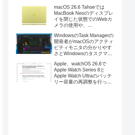
Golden GateのUSBインス
macOS 26.6 Tahoeでは
トーラの作成に対応。
MacBook Neoのディスプレ
イを閉じた状態でのWebカ
メラの使用や、
Finder/Apple Configuratorを
WindowsのTask Managerの
利用しMacBook Neoを復元
開発者がmacOSのアクティ
する際の安定性が向上。
ビティモニタの分かりやす
さとWindowsのタスクマネ
ージャの詳細さを合わせた
Apple、watchOS 26.6で
Mac用システムモニタアプ
Apple Watch Series 8と
リ「Task Manager TMOG」
Apple Watch Ultraのバッテ
のBeta版を公開。
リー容量の再調整を行った
と発表。