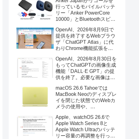
Anker Japanがリコールを
行っているモバイルバッテ
リー「Anker PowerCore
10000」とBluetoothスピー
カー「PowerConf S3」で周
OpenAI、2026年8月9日で
辺を焼損する火災が6月に3
提供を終了するWebブラウ
件発生していたそうなので
ザ「ChatGPT Atlas」に代
注意を。
わりChrome機能拡張をア
ップデートし、YouTube動
OpenAI、2026年8月30日を
画の質問やAsk ChatGPT機
もってChatGPTの画像生成
能を追加。
機能「DALL·E GPT」の提
供を終了。必要な画像は期
限までにダウンロードを。
macOS 26.6 Tahoeでは
MacBook Neoのディスプレ
イを閉じた状態でのWebカ
メラの使用や、
Finder/Apple Configuratorを
Apple、watchOS 26.6で
利用しMacBook Neoを復元
Apple Watch Series 8と
する際の安定性が向上。
Apple Watch Ultraのバッテ
リー容量の再調整を行った