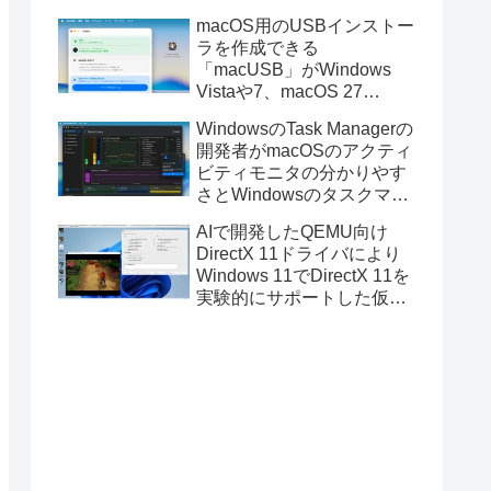
と発表。
macOS用のUSBインストー
ラを作成できる
「macUSB」がWindows
Vistaや7、macOS 27
Golden GateのUSBインス
WindowsのTask Managerの
トーラの作成に対応。
開発者がmacOSのアクティ
ビティモニタの分かりやす
さとWindowsのタスクマネ
ージャの詳細さを合わせた
AIで開発したQEMU向け
Mac用システムモニタアプ
DirectX 11ドライバにより
リ「Task Manager TMOG」
Windows 11でDirectX 11を
のBeta版を公開。
実験的にサポートした仮想
化ソフトウェア「UTM for
Mac v5.0.4」のBeta版が公
開。