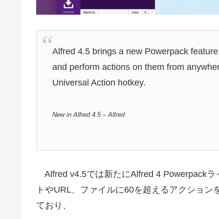
Alfred 4.5 brings a new Powerpack feature;
and perform actions on them from anywhere
Universal Action hotkey.
New in Alfred 4.5 – Alfred
Alfred v4.5では新たにAlfred 4 Po
トやURL、ファイルに60を超えるアクション
ており、