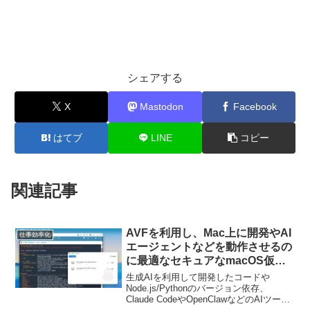
シェアする
X
Mastodon
Facebook
はてブ
LINE
コピー
関連記事
AVFを利用し、Mac上に開発やAI
仕事効率化
エージェントなどを動作させるの
に最適なセキュアなmacOS仮想
マシンを作成できるアプリ
生成AIを利用して開発したコードや
「GhostVM」がリリース。
Node.js/Pythonのバージョン依存、
Claude CodeやOpenClawなどのAIツール