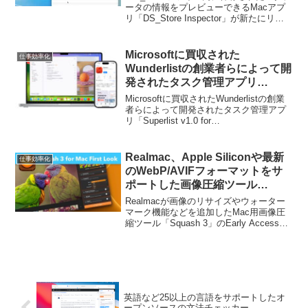
ース。
ータの情報をプレビューできるMacアプ
リ「‎DS_Store Inspector」が新たにリリ
ースされています。
Microsoftに買収された
仕事効率化
Wunderlistの創業者らによって開
発されたタスク管理アプリ
「Superlist v1.0 for
Microsoftに買収されたWunderlistの創業
macOS/iOS/Android」がリリー
者らによって開発されたタスク管理アプ
リ「Superlist v1.0 for
ス。
macOS/iOS/Android」がリリースされて
います。詳細は以下から。
Realmac、Apple Siliconや最新
仕事効率化
のWebP/AVIFフォーマットをサ
ポートした画像圧縮ツール
「Squash 3 for Mac」のEarly
Realmacが画像のリサイズやウォーター
Accessを開始。
マーク機能などを追加したMac用画像圧
縮ツール「Squash 3」のEarly Accessを
開始しています。詳細は以下から。
英語など25以上の言語をサポートしたオ
ープンソースの文法チェッカー