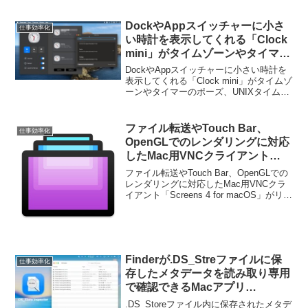
やエージェントを利用する際、現在使用
しているMacではなく、Macから切り離
された仮想環境でテストしたい時があり
DockやAppスイッチャーに小さ
仕事効率化
ますが、そのような際に簡単にmacOS仮
い時計を表示してくれる「Clock
想マシンを作成できる「GhostVM」が新
mini」がタイムゾーンやタイマー
たにリリースされています。
のポーズ、UNIXタイムスタンプ
DockやAppスイッチャーに小さい時計を
のコピー機能を追加。
表示してくれる「Clock mini」がタイムゾ
ーンやタイマーのポーズ、UNIXタイムス
タンプのコピー機能を追加しています。
詳細は以下から。
ファイル転送やTouch Bar、
仕事効率化
OpenGLでのレンダリングに対応
したMac用VNCクライアント
「Screens 4 for macOS」がリリ
ファイル転送やTouch Bar、OpenGLでの
ース。
レンダリングに対応したMac用VNCクラ
イアント「Screens 4 for macOS」がリリ
ースされています。詳細は以下から。
Finderが.DS_Streファイルに保
仕事効率化
存したメタデータを読み取り専用
で確認できるMacアプリ
「DS_Store Inspector」がリリ
.DS_Storeファイル内に保存されたメタデ