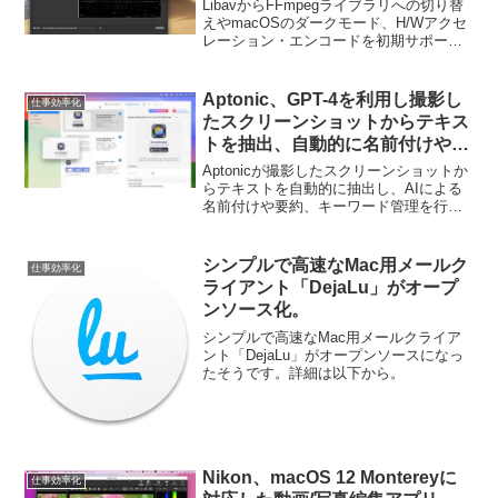
ンコードを初期サポートしたトラ
LibavからFFmpegライブラリへの切り替
ンスコーダ「HandBrake v1.2
えやmacOSのダークモード、H/Wアクセ
レーション・エンコードを初期サポート
Nightly」が公開。
したトランスコーダ「HandBrake v1.2
Nightly」が公開されています。詳細は以
下から。
Aptonic、GPT-4を利用し撮影し
仕事効率化
たスクリーンショットからテキス
トを抽出、自動的に名前付けや要
約、キーワード管理を行ってくれ
Aptonicが撮影したスクリーンショットか
るMacアプリ「ScreenSnapAI」
らテキストを自動的に抽出し、AIによる
名前付けや要約、キーワード管理を行っ
をリリース。
てくれるMacアプリ「ScreenSnapAI」を
リリースしています。詳細は以下から。
シンプルで高速なMac用メールク
仕事効率化
ライアント「DejaLu」がオープ
ンソース化。
シンプルで高速なMac用メールクライア
ント「DejaLu」がオープンソースになっ
たそうです。詳細は以下から。
Nikon、macOS 12 Montereyに
仕事効率化