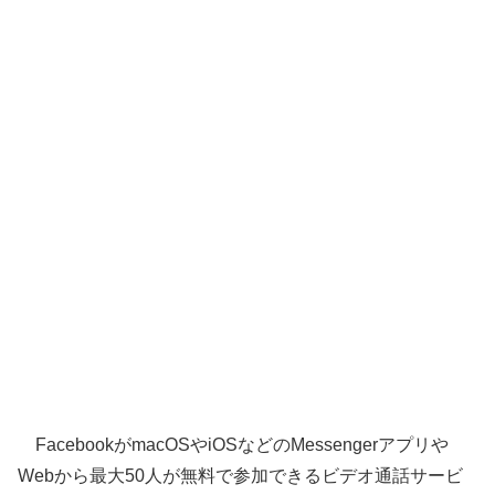
FacebookがmacOSやiOSなどのMessengerアプリや
Webから最大50人が無料で参加できるビデオ通話サービ