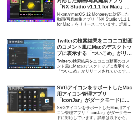
対応した動画/写真編集アプリ
「NX Studio v1.1.1 for Mac」を
リリース。
NikonがmacOS 12 Montereyに対応した
動画/写真編集アプリ「NX Studio v1.1.1
for Mac」をリリースしています。詳細は
以下から。
Twitterの検索結果をニコニコ動画
仕事効率化
のコメント風にMacのデスクトッ
プに表示する「ついこめ」がリリ
ース。
Twitterの検索結果をニコニコ動画のコメ
ント風にMacのデスクトップに表示する
「ついこめ」がリリースされています。
詳細は以下から。
SVGアイコンをサポートしたMac
仕事効率化
用アイコン管理アプリ
「IconJar」がダークモードに対
応。
SVGアイコンをサポートしたMac用アイ
コン管理アプリ「IconJar」がダークモー
ドに対応しています。詳細は以下から。