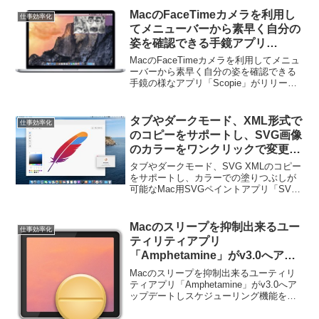
MacのFaceTimeカメラを利用し
仕事効率化
てメニューバーから素早く自分の
姿を確認できる手鏡アプリ
「Scopie」がリリース。
MacのFaceTimeカメラを利用してメニュ
ーバーから素早く自分の姿を確認できる
手鏡の様なアプリ「Scopie」がリリース
されています。詳細は以下から。
タブやダークモード、XML形式で
仕事効率化
のコピーをサポートし、SVG画像
のカラーをワンクリックで変更す
ることが出来るMac用SVGペイン
タブやダークモード、SVG XMLのコピー
トアプリ「SVG Splash」がリリ
をサポートし、カラーでの塗りつぶしが
可能なMac用SVGペイントアプリ「SVG
ース。
Splash」がリリースされています。詳細
は以下から。
Macのスリープを抑制出来るユー
仕事効率化
ティリティアプリ
「Amphetamine」がv3.0へアッ
プデートしスケジューリング機能
Macのスリープを抑制出来るユーティリ
を追加。
ティアプリ「Amphetamine」がv3.0へア
ップデートしスケジューリング機能を追
加しています。詳細は以下から。