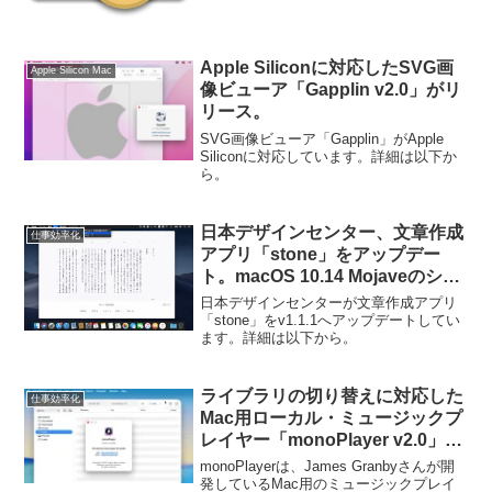
Apple Siliconに対応したSVG画
Apple Silicon Mac
像ビューア「Gapplin v2.0」がリ
リース。
SVG画像ビューア「Gapplin」がApple
Siliconに対応しています。詳細は以下か
ら。
日本デザインセンター、文章作成
仕事効率化
アプリ「stone」をアップデー
ト。macOS 10.14 Mojaveのシス
テム設定に沿わずにライト/ダー
日本デザインセンターが文章作成アプリ
クモードを選択可能に。
「stone」をv1.1.1へアップデートしてい
ます。詳細は以下から。
ライブラリの切り替えに対応した
仕事効率化
Mac用ローカル・ミュージックプ
レイヤー「monoPlayer v2.0」が
リリース。
monoPlayerは、James Granbyさんが開
発しているMac用のミュージックプレイ