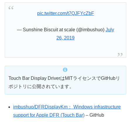
pic.twitter.com/t7QJFYcZbF
— Sunshine Biscuit at scale (@imbushuo)
July
26, 2019
Touch Bar Display DriverはMITライセンスでGitHubリ
ポジトリに公開されています。
imbushuo/DFRDisplayKm： Windows infrastructure
support for Apple DFR (Touch Bar)
– GitHub