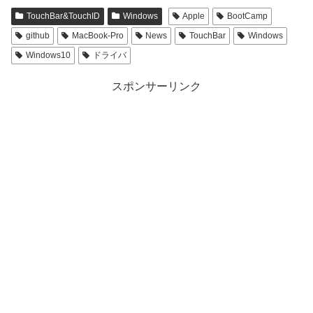
TouchBar&TouchID
Windows
Apple
BootCamp
github
MacBook-Pro
News
TouchBar
Windows
Windows10
ドライバ
スポンサーリンク