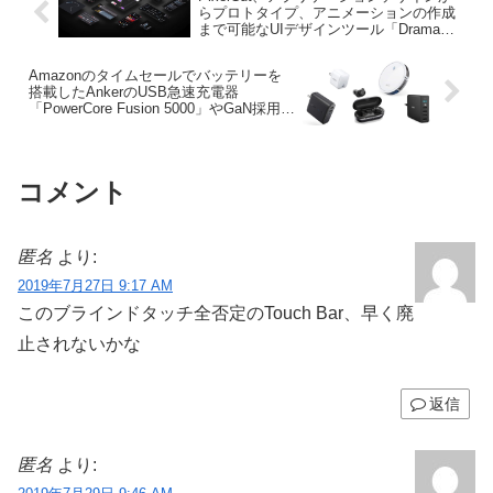
らプロトタイプ、アニメーションの作成
まで可能なUIデザインツール「Drama」
のBetaユーザーを募集中。
Amazonのタイムセールでバッテリーを
搭載したAnkerのUSB急速充電器
「PowerCore Fusion 5000」やGaN採用の
「PowerPort Atom PD 1」などが特別価
格で販売中。
コメント
匿名
より:
2019年7月27日 9:17 AM
このブラインドタッチ全否定のTouch Bar、早く廃
止されないかな
返信
匿名
より: