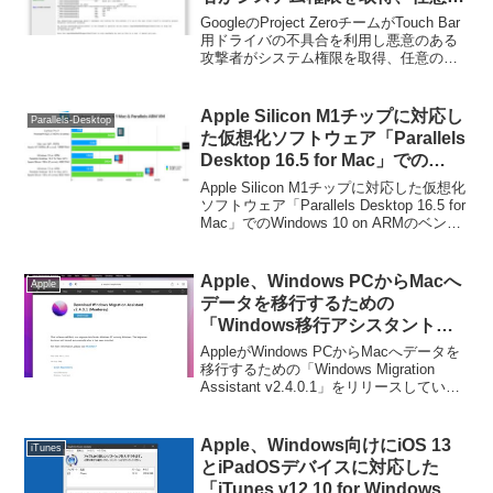
コードを実行できる不具合を
GoogleのProject ZeroチームがTouch Bar
Appleが修正したと発表。
用ドライバの不具合を利用し悪意のある
攻撃者がシステム権限を取得、任意のコ
ードを実行できる不具合をAppleが修正し
たと発表しています。詳細は以下から。
Apple Silicon M1チップに対応し
Parallels-Desktop
た仮想化ソフトウェア「Parallels
Desktop 16.5 for Mac」での
Windows 10 on ARMのベンチマ
Apple Silicon M1チップに対応した仮想化
ーク。
ソフトウェア「Parallels Desktop 16.5 for
Mac」でのWindows 10 on ARMのベンチ
マークです。詳細は以下から。
Apple、Windows PCからMacへ
Apple
データを移行するための
「Windows移行アシスタント
v2.4.0.1 (Monterey)」をリリー
AppleがWindows PCからMacへデータを
ス。
移行するための「Windows Migration
Assistant v2.4.0.1」をリリースしていま
す。詳細は以下から。
Apple、Windows向けにiOS 13
iTunes
とiPadOSデバイスに対応した
「iTunes v12.10 for Windows」