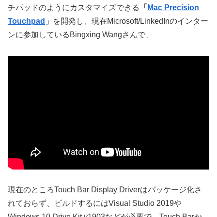
チパッドのようにカスタマイズできる
「
Mac Precision
Touchpad
」
を開発し、現在Microsoft/LinkedInのインター
ンに参加しているBingxing Wangさんで、
現在のところTouch Bar Display Driverはパッケージ化さ
れておらず、ビルドするにはVisual Studio 2019や
Windows 10 Drive Kit v1903などが必要で、Touch Barか