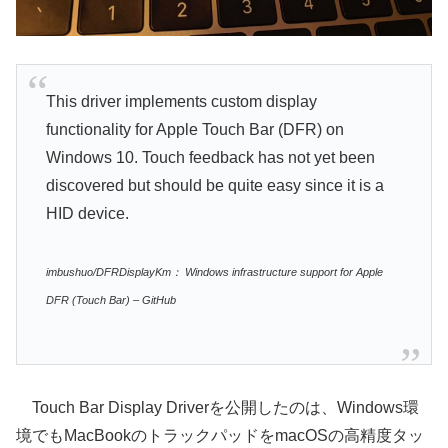
This driver implements custom display
functionality for Apple Touch Bar (DFR) on
Windows 10. Touch feedback has not yet been
discovered but should be quite easy since it is a
HID device.
imbushuo/DFRDisplayKm： Windows infrastructure support for Apple
DFR (Touch Bar) – GitHub
Touch Bar Display Driverを公開したのは、Windows環
境でもMacBookのトラックパッドをmacOSの高精度タッ