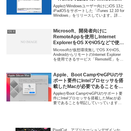
をリリース。
AppleがWindowsユーザー向けにiOS 13と
iPadOSをサポートした「iTunes 12.10 for
Windows」をリリースしています。詳細
は以下から。
Microsoft、開発者向けに
OS X
RemoteAppを使用しInternet
ExplorerをOS XやiOSなどで使用
できる「RemoteIE」を発表。
Microsoftが仮想環境無しでOS XやiOS,
AndroidからリモートのInternet Explorer
を使用できるサービス「RemoteIE」を発
表しています。詳細は以下から。
Apple、Boot CampやeGPUのサ
Apple Silicon Mac
ポート要件にIntelプロセッサを搭
載したMacが必要であることを明
記。
AppleがBoot CampやeGPUのサポート要
件にIntelプロセッサを搭載したMacが必
要であることを明記していっています。
詳細は以下から。
PixelCut、アプリケーションデザインか