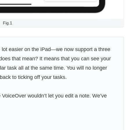
Fig.1
 lot easier on the iPad—we now support a three
does that mean? It means that you can see your
ular task all at the same time. You will no longer
back to ticking off your tasks.
 VoiceOver wouldn’t let you edit a note. We’ve