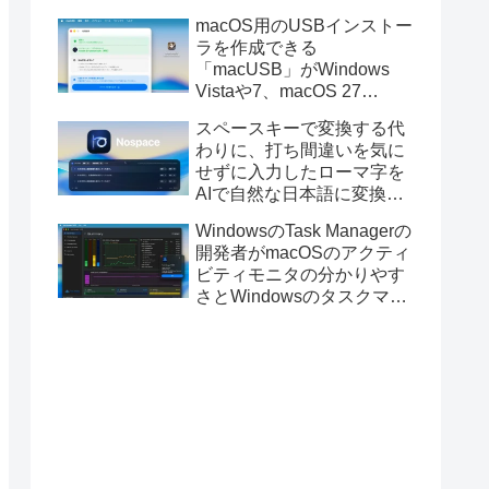
と発表。
macOS用のUSBインストー
ラを作成できる
「macUSB」がWindows
Vistaや7、macOS 27
Golden GateのUSBインス
スペースキーで変換する代
トーラの作成に対応。
わりに、打ち間違いを気に
せずに入力したローマ字を
AIで自然な日本語に変換し
てくれるMac用の日本語入
WindowsのTask Managerの
力アプリ「Nospace」がリ
開発者がmacOSのアクティ
リース。
ビティモニタの分かりやす
さとWindowsのタスクマネ
ージャの詳細さを合わせた
Mac用システムモニタアプ
リ「Task Manager TMOG」
のBeta版を公開。