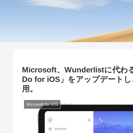
Microsoft、Wunderlistに
Do for iOS」をアップデー
用。
Microsoft for iOS