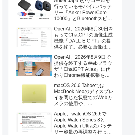
Anker Japanがリコールを
行っているモバイルバッテ
リー「Anker PowerCore
10000」とBluetoothスピー
カー「PowerConf S3」で周
OpenAI、2026年8月30日を
辺を焼損する火災が6月に3
もってChatGPTの画像生成
件発生していたそうなので
機能「DALL·E GPT」の提
注意を。
供を終了。必要な画像は期
限までにダウンロードを。
OpenAI、2026年8月9日で
提供を終了するWebブラウ
ザ「ChatGPT Atlas」に代
わりChrome機能拡張をア
ップデートし、YouTube動
macOS 26.6 Tahoeでは
画の質問やAsk ChatGPT機
MacBook Neoのディスプレ
能を追加。
イを閉じた状態でのWebカ
メラの使用や、
Finder/Apple Configuratorを
Apple、watchOS 26.6で
利用しMacBook Neoを復元
Apple Watch Series 8と
する際の安定性が向上。
Apple Watch Ultraのバッテ
リー容量の再調整を行った