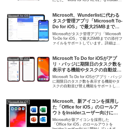
けにリリースしています。詳細は以下か
ら。
Microsoft、Wunderlistに代わる
Microsoft for iOS
タスク管理アプリ「Microsoft To-
Do for iOS」で最大25MBまでの
添付ファイルをサポート。
Microsoftがタスク管理アプリ「Microsoft
To-Do for iOS」で最大25MBまでの添付フ
ァイルをサポートしています。詳細は以
下から。
Microsoft To Do for iOSがアプ
Microsoft for iOS
リ・バッジに期限日のタスク数を
表示する機能やタスクの自動並び
替え機能をサポート。
Microsoft To Do for iOSがアプリ・バッジ
に期限日のタスク数を表示する機能やタ
スクの自動並び替え機能をサポートして
います。詳細は以下から。
Microsoft、新アイコンを採用し
Microsoft for iOS
た「Office for iOS」のロールア
ウトをInsiderユーザー向けに開
始。
Microsoftが新アイコンを採用した
「Office for iOS」のロールアウトを
Insiderユーザー向けに開始しています。