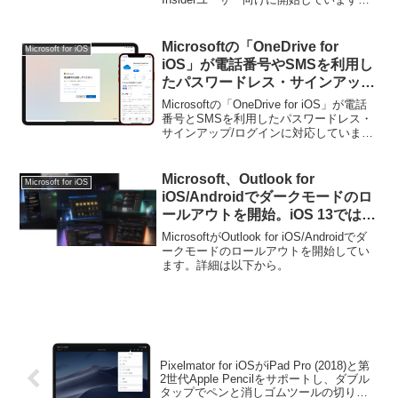
詳細は以下から。
Microsoftの「OneDrive for
Microsoft for iOS
iOS」が電話番号やSMSを利用し
たパスワードレス・サインアッ
プ/ログインに対応。
Microsoftの「OneDrive for iOS」が電話
番号とSMSを利用したパスワードレス・
サインアップ/ログインに対応していま
す。詳細は以下から。
Microsoft、Outlook for
Microsoft for iOS
iOS/Androidでダークモードのロ
ールアウトを開始。iOS 13では
WordやExcelなどのOfficeアプリ
MicrosoftがOutlook for iOS/Androidでダ
でも利用可能に。
ークモードのロールアウトを開始してい
ます。詳細は以下から。
Pixelmator for iOSがiPad Pro (2018)と第
2世代Apple Pencilをサポートし、ダブル
タップでペンと消しゴムツールの切り替