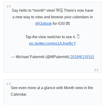
Say hello to *month* view! 👋🗓 There's now have
a new way to view and browse your calendars in
@Outlook
for iOS! 💌
Tap the view switcher to see it. 👇
pic.twitter.com/os1AJnwBcY
— Michael Palermiti (@MPalermiti)
2019年2月5日
See even more at a glance with Month view in the
Calendar.