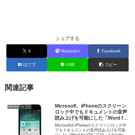
シェアする
X
Mastodon
Facebook
はてブ
LINE
コピー
関連記事
Microsoft、iPhoneのスクリーン
Microsoft for iOS
ロック中でもドキュメントの音声
読み上げを可能にした「Word for
iOS v2.61」をInsider向けにリリ
MicrosoftがiPhoneのスクリーンロック中
ース。
でもドキュメントの音声読み上げを可能
にした「Word for iOS v2.61」をInsider向