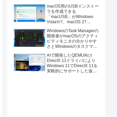
と発表。
macOS用のUSBインストー
ラを作成できる
「macUSB」がWindows
Vistaや7、macOS 27
Golden GateのUSBインス
WindowsのTask Managerの
トーラの作成に対応。
開発者がmacOSのアクティ
ビティモニタの分かりやす
さとWindowsのタスクマネ
ージャの詳細さを合わせた
AIで開発したQEMU向け
Mac用システムモニタアプ
DirectX 11ドライバにより
リ「Task Manager TMOG」
Windows 11でDirectX 11を
のBeta版を公開。
実験的にサポートした仮想
化ソフトウェア「UTM for
Mac v5.0.4」のBeta版が公
開。