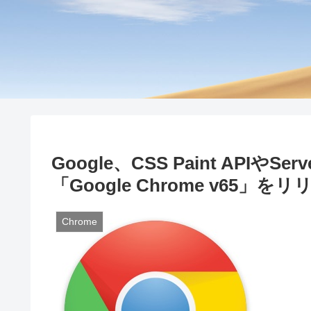
Google、CSS Paint APIやSe
「Google Chrome v65」を
Chrome