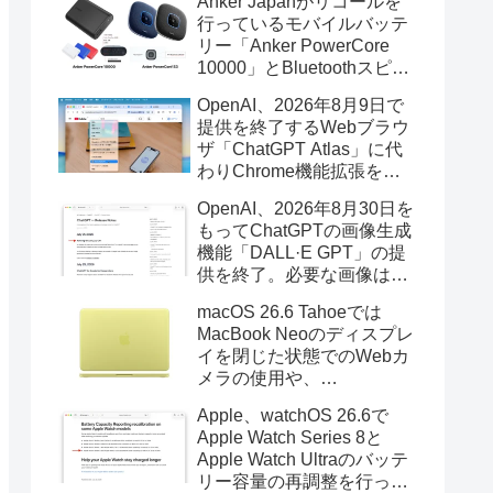
Anker Japanがリコールを
行っているモバイルバッテ
リー「Anker PowerCore
10000」とBluetoothスピー
カー「PowerConf S3」で周
OpenAI、2026年8月9日で
辺を焼損する火災が6月に3
提供を終了するWebブラウ
件発生していたそうなので
ザ「ChatGPT Atlas」に代
注意を。
わりChrome機能拡張をア
ップデートし、YouTube動
OpenAI、2026年8月30日を
画の質問やAsk ChatGPT機
もってChatGPTの画像生成
能を追加。
機能「DALL·E GPT」の提
供を終了。必要な画像は期
限までにダウンロードを。
macOS 26.6 Tahoeでは
MacBook Neoのディスプレ
イを閉じた状態でのWebカ
メラの使用や、
Finder/Apple Configuratorを
Apple、watchOS 26.6で
利用しMacBook Neoを復元
Apple Watch Series 8と
する際の安定性が向上。
Apple Watch Ultraのバッテ
リー容量の再調整を行った