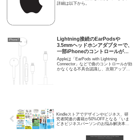
詳細は以下から。
Lightning接続のEarPodsや
iPhone7
3.5mmヘッドホンアダプターで、
一部iPhoneのコントロールが出
来ない不具合が確認される。
Appleは「EarPods with Lightning
Connector」などで曲のコントロールが効
かなくなる不具合認識し、次期アップデ
ートで修正するとコメントしたそうで
す。詳細は以下から。
Kindleストアでデザインやビジネス、研
究者関連の書籍が50%OFFとなる「いま
どきビジネスパーソンのお悩み解決本」
が開催中。