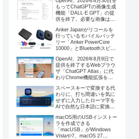
OpenAI、2026年8月30日を
もってChatGPTの画像生成
機能「DALL·E GPT」の提
供を終了。必要な画像は期
限までにダウンロードを。
Anker Japanがリコールを
行っているモバイルバッテ
リー「Anker PowerCore
10000」とBluetoothスピー
カー「PowerConf S3」で周
OpenAI、2026年8月9日で
辺を焼損する火災が6月に3
提供を終了するWebブラウ
件発生していたそうなので
ザ「ChatGPT Atlas」に代
注意を。
わりChrome機能拡張をア
ップデートし、YouTube動
スペースキーで変換する代
画の質問やAsk ChatGPT機
わりに、打ち間違いを気に
能を追加。
せずに入力したローマ字を
AIで自然な日本語に変換し
てくれるMac用の日本語入
macOS用のUSBインストー
力アプリ「Nospace」がリ
ラを作成できる
リース。
「macUSB」がWindows
Vistaや7、macOS 27