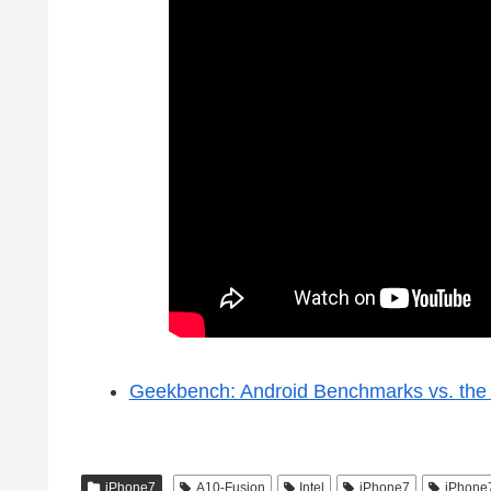
Geekbench: Android Benchmarks vs. the
iPhone7
A10-Fusion
Intel
iPhone7
iPhone