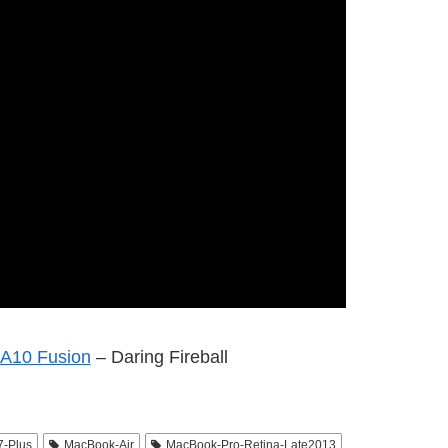
 A10 Fusion
– Daring Fireball
7-Plus
MacBook-Air
MacBook-Pro-Retina-Late2013