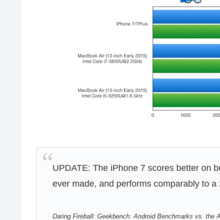
UPDATE: The iPhone 7 scores better on bo
ever made, and performs comparably to a
Daring Fireball: Geekbench: Android Benchmarks vs. the 