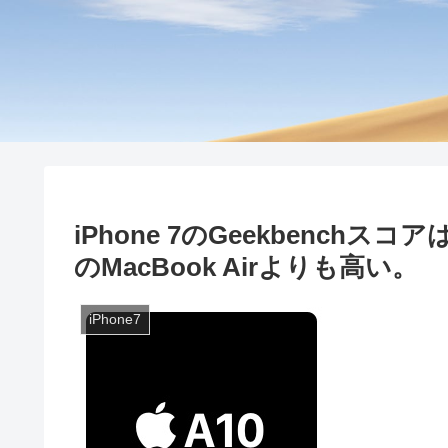
iPhone 7のGeekbenc
のMacBook Airよりも高い。
iPhone7