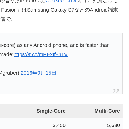
eから借りたiPhone 7の
Geekbench 4
スコアを測定して
ion」はSamsung Galaxy S7などのAndroid端末
2倍で、
e-core) as any Android phone, and is faster than
 made:
https://t.co/mPExIf8h1V
@gruber)
2016年9月15日
Single-Core
Multi-Core
3,450
5,630