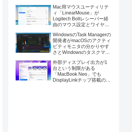
Golden GateのUSBインス
Mac用マウスユーティリテ
トーラの作成に対応。
ィ「LinearMouse」が
Logitech Boltレシーバー経
由のマウス設定とワイヤレ
ス版のELECOM HUGEトラ
WindowsのTask Managerの
ックボールに対応。
開発者がmacOSのアクティ
ビティモニタの分かりやす
さとWindowsのタスクマネ
ージャの詳細さを合わせた
外部ディスプレイ出力が1
Mac用システムモニタアプ
台という制限がある
リ「Task Manager TMOG」
「MacBook Neo」でも
のBeta版を公開。
DisplayLinkチップ搭載の
USBグラフィックスアダプ
タを利用することでデュア
ルディスプレイ以上の出力
が可能に。