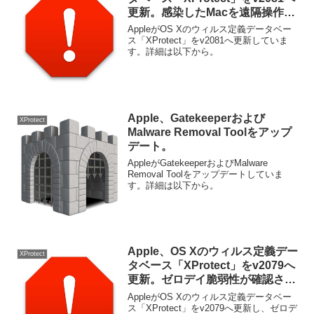
更新。感染したMacを遠隔操作す
る「Backdoor.MAC.Eleanor」を
AppleがOS Xのウィルス定義データベー
ブロック。
ス「XProtect」をv2081へ更新していま
す。詳細は以下から。
Apple、Gatekeeperおよび
XProtect
Malware Removal Toolをアップ
デート。
AppleがGatekeeperおよびMalware
Removal Toolをアップデートしていま
す。詳細は以下から。
Apple、OS Xのウィルス定義デー
XProtect
タベース「XProtect」をv2079へ
更新。ゼロデイ脆弱性が確認され
たFlash Playerをブロック。
AppleがOS Xのウィルス定義データベー
ス「XProtect」をv2079へ更新し、ゼロデ