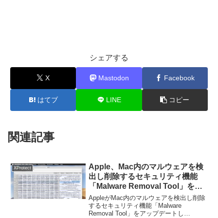
シェアする
X
Mastodon
Facebook
はてブ
LINE
コピー
関連記事
Apple、Mac内のマルウェアを検
XProtect
出し削除するセキュリティ機能
「Malware Removal Tool」をア
ップデートし
AppleがMac内のマルウェアを検出し削除
「MACOS.c6f4351」マルウェア
するセキュリティ機能「Malware
Removal Tool」をアップデートし
の検出に対応。