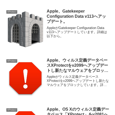
「MACOS.c6f4351」マルウェアの検出に
対応。ます。詳細は以下から。
Apple、Gatekeeper
XProtect
Configuration Data v113へアッ
プデート。
AppleがGatekeeper Configuration Data
v113へアップデートしています。詳細は
以下から。
Apple、ウィルス定義データベー
XProtect
スXProtectをv2099へアップデー
トし新たなマルウェアをブロッ
ク。
Appleがウィルス定義データベース
XProtectをv2099へアップデートし新たな
マルウェアをブロックしています。詳細
は以下から。
Apple、OS Xのウィルス定義デー
XProtect
タベース「XProtect」をv2081へ