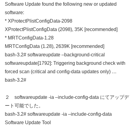
Software Update found the following new or updated
software:
* XProtectPlistConfigData-2098
XProtectPlistConfigData (2098), 35K [recommended]
* MRTConfigData-1.28
MRTConfigData (1.28), 2639K [recommended]
bash-3.2# softwareupdate –background-critical
softwareupdate[1792]: Triggering background check with
forced scan (critical and config-data updates only) …
bash-3.2#
２ softwareupdate -ia –include-config-data にてアップデ
ート可能でした。
bash-3.2# softwareupdate -ia –include-config-data
Software Update Tool