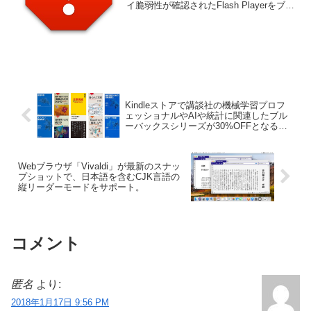
イ脆弱性が確認されたFlash Playerをブロ
ックしています。詳細は以下から。
Kindleストアで講談社の機械学習プロフ
ェッショナルやAIや統計に関連したブル
ーバックスシリーズが30%OFFとなる
「21世紀の必須スキルAIと統計に強くな
る」セールが開催中。
Webブラウザ「Vivaldi」が最新のスナッ
プショットで、日本語を含むCJK言語の
縦リーダーモードをサポート。
コメント
匿名
より:
2018年1月17日 9:56 PM