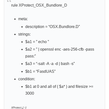
rule XProtect_OSX_Bundlore_D
meta:
description = “OSX.Bundlore.D”
strings:
$a1 = ” echo ”
$a2 = ” | openssl enc -aes-256-cfb -pass
pass:”
$a3 = “-salt -A -a -d | bash -s”
$b1 = “FasdUAS”
condition:
$b1 at 0 and all of ( $a* ) and filesize >=
3000
XProtectより