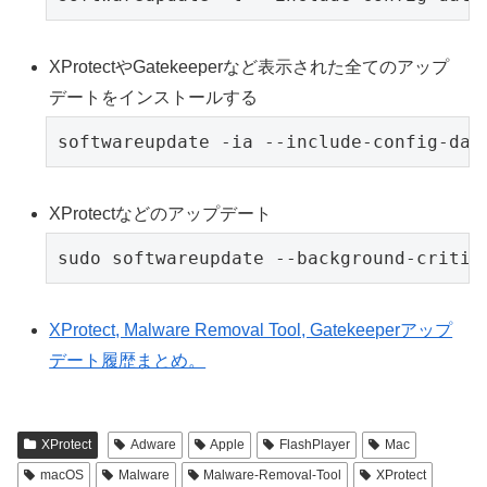
XProtectやGatekeeperなど表示された全てのアップ
デートをインストールする
softwareupdate -ia --include-config-dat
XProtectなどのアップデート
sudo softwareupdate --background-critic
XProtect, Malware Removal Tool, Gatekeeperアップ
デート履歴まとめ。
XProtect
Adware
Apple
FlashPlayer
Mac
macOS
Malware
Malware-Removal-Tool
XProtect