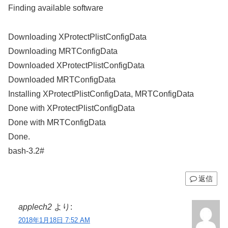
Finding available software
Downloading XProtectPlistConfigData
Downloading MRTConfigData
Downloaded XProtectPlistConfigData
Downloaded MRTConfigData
Installing XProtectPlistConfigData, MRTConfigData
Done with XProtectPlistConfigData
Done with MRTConfigData
Done.
bash-3.2#
返信
applech2
より:
2018年1月18日 7:52 AM