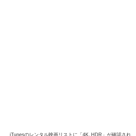
iTunesのレンタル映画リストに「4K, HDR」が確認され