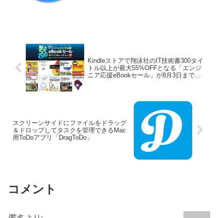
Kindleストアで翔泳社のIT技術書300タイ
トル以上が最大55%OFFとなる「エンジ
ニア応援eBookセール」が8月3日まで開
催中。
スクリーンサイドにファイルをドラッグ
＆ドロップしてタスクを管理できるMac
用ToDoアプリ「DragToDo」
コメント
匿名
より: