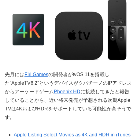
先月には
Firi Games
の開発者がtvOS 11を搭載し
た”AppleTV6,2″というデバイスがクパチーノのIPアドレス
からアーケードゲーム
Phoenix HD
に接続してきたと報告
していることから、近い将来発売が予想される次期Apple
TVは4KおよびHDRをサポートしている可能性が高そうで
す。
Apple Listing Select Movies as 4K and HDR in iTunes