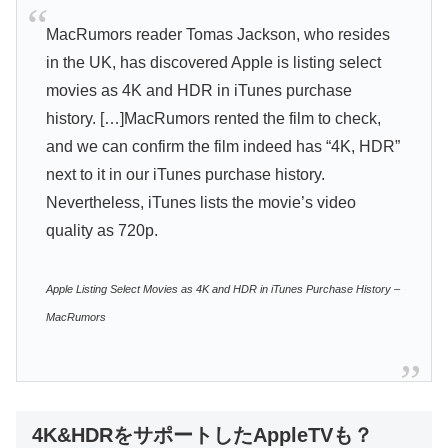
MacRumors reader Tomas Jackson, who resides
in the UK, has discovered Apple is listing select
movies as 4K and HDR in iTunes purchase
history. […]MacRumors rented the film to check,
and we can confirm the film indeed has “4K, HDR”
next to it in our iTunes purchase history.
Nevertheless, iTunes lists the movie’s video
quality as 720p.
Apple Listing Select Movies as 4K and HDR in iTunes Purchase History –
MacRumors
4K&HDRをサポートしたAppleTVも？