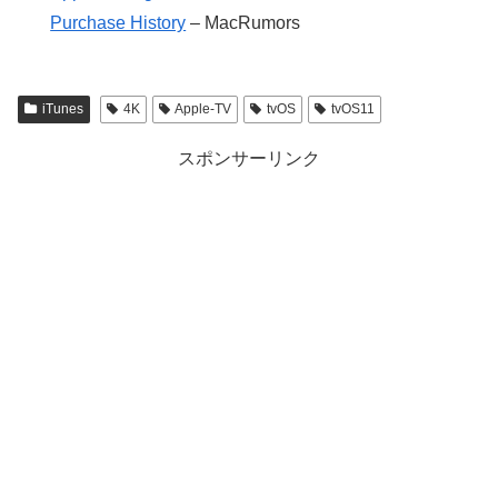
Purchase History
– MacRumors
iTunes
4K
Apple-TV
tvOS
tvOS11
スポンサーリンク