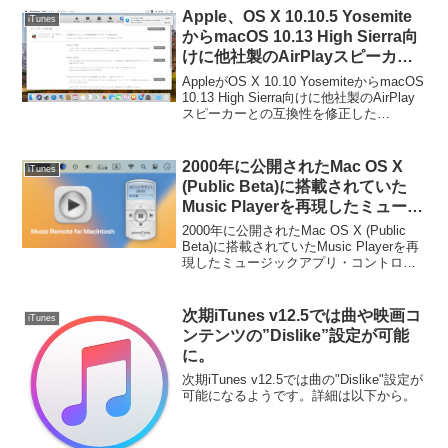
Apple、OS X 10.10.5 Yosemite
iTunes
からmacOS 10.13 High Sierra向
けに他社製のAirPlayスピーカー
との互換性を修正した「iTunes
AppleがOS X 10.10 YosemiteからmacOS
v12.8.1」をリリース。
10.13 High Sierra向けに他社製のAirPlay
スピーカーとの互換性を修正した
「iTunes v12.8.1」をリリースしていま
す。詳細は以下から。
2000年に公開されたMac OS X
iTunes
(Public Beta)に搭載されていた
Music Playerを再現したミュージ
ックアプリ用コントローラー
2000年に公開されたMac OS X (Public
「Music Remote for
Beta)に搭載されていたMusic Playerを再
現したミュージックアプリ・コントロー
Macintosh」がリリース。
ラー「Music Remote for Macintosh」が
リリースされています。詳細は以下...
次期iTunes v12.5では曲や映画コ
iTunes
ンテンツの”Dislike”設定が可能
に。
次期iTunes v12.5では曲の"Dislike"設定が
可能になるようです。詳細は以下から。