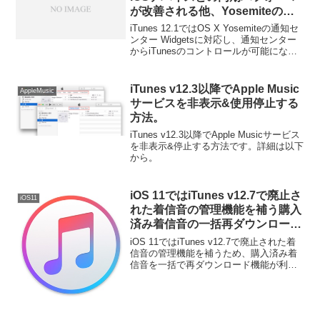
が改善される他、Yosemiteの通
知センターWidgetsにも対応。
iTunes 12.1ではOS X Yosemiteの通知セ
ンター Widgetsに対応し、通知センター
からiTunesのコントロールが可能になっ
ています。詳細は以下から。
iTunes v12.3以降でApple Music
AppleMusic
サービスを非表示&使用停止する
方法。
iTunes v12.3以降でApple Musicサービス
を非表示&停止する方法です。詳細は以下
から。
iOS 11ではiTunes v12.7で廃止さ
iOS11
れた着信音の管理機能を補う購入
済み着信音の一括再ダウンロード
機能が利用可能に。
iOS 11ではiTunes v12.7で廃止された着
信音の管理機能を補うため、購入済み着
信音を一括で再ダウンロード機能が利用
可能になるそうです。詳細は以下から。