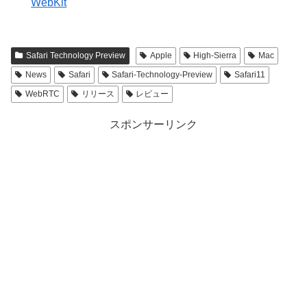
WebKit
Safari Technology Preview
Apple
High-Sierra
Mac
News
Safari
Safari-Technology-Preview
Safari11
WebRTC
リリース
レビュー
スポンサーリンク