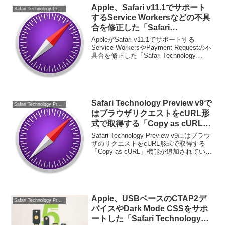
Apple、Safari v11.1でサポート
Safari Technology Preview
するService Workersなどの不具
合を修正した「Safari
Technology Preview 50」をリリ
AppleがSafari v11.1でサポートする
ース。
Service WorkersやPayment Requestの不
具合を修正した「Safari Technology
Preview 50」をリリースしています。詳
細は以下から。
Safari Technology Preview v9で
Safari Technology Preview
はブラウザリクエストをcURL形
式で取得する「Copy as cURL」
機能が利用可能に。
Safari Technology Preview v9にはブラウ
ザのリクエストをcURL形式で取得する
「Copy as cURL」機能が追加されている
そうです。詳細は以下から。
Apple、USBベースのCTAP2デ
Safari Technology Preview
バイスやDark Mode CSSをサポ
ートした「Safari Technology