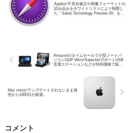
Technology Preview 29」をリリ
Appleが不具合修正や画像フォーマットの
ース。
読み込みをホワイトリストにより制限し
た「Safari Technology Preview 29」をリ
リースしています。詳細は以下から。
Amazonのタイムセールで小型ノートパ
ソコンGDP WinやSatechiの7ポートUSB
充電ステーションなどが特別価格で販売
予定。
Mac miniがアップデートされないまま発
売から1000日が経過。
コメント