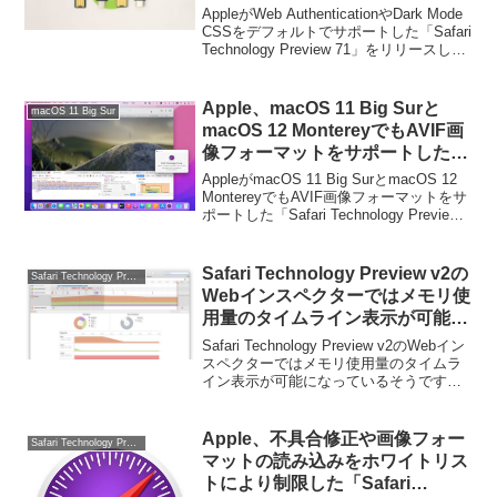
Preview 71」をリリース。
AppleがWeb AuthenticationやDark Mode
CSSをデフォルトでサポートした「Safari
Technology Preview 71」をリリースして
います。詳細は以下から。
Apple、macOS 11 Big Surと
macOS 11 Big Sur
macOS 12 MontereyでもAVIF画
像フォーマットをサポートした
「Safari Technology Preview
AppleがmacOS 11 Big SurとmacOS 12
v158」を公開。
MontereyでもAVIF画像フォーマットをサ
ポートした「Safari Technology Preview
v158」を公開しています。詳細は以下か
ら。
Safari Technology Preview v2の
Safari Technology Preview
Webインスペクターではメモリ使
用量のタイムライン表示が可能
に。
Safari Technology Preview v2のWebイン
スペクターではメモリ使用量のタイムラ
イン表示が可能になっているそうです。
詳細は以下から。
Apple、不具合修正や画像フォー
Safari Technology Preview
マットの読み込みをホワイトリス
トにより制限した「Safari