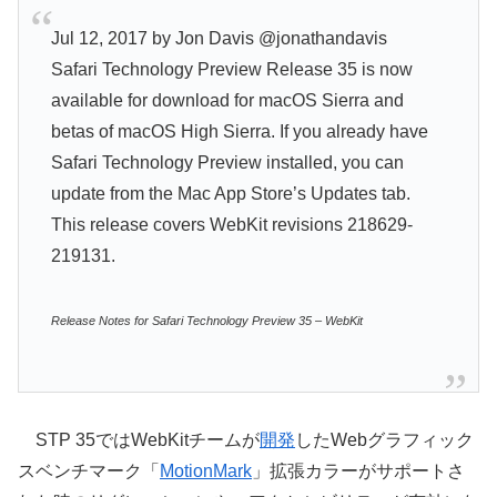
Jul 12, 2017 by Jon Davis @jonathandavis
Safari Technology Preview Release 35 is now
available for download for macOS Sierra and
betas of macOS High Sierra. If you already have
Safari Technology Preview installed, you can
update from the Mac App Store’s Updates tab.
This release covers WebKit revisions 218629-
219131.
Release Notes for Safari Technology Preview 35 – WebKit
STP 35ではWebKitチームが
開発
したWebグラフィック
スベンチマーク「
MotionMark
」拡張カラーがサポートさ