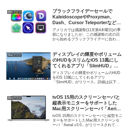
ブラックフライデーセールで
Macアプリ
KaleidoscopeやProxyman、
Dash、Cursor Teleporterなどの
Mac用ユーティリティ/開発者ツー
アメリカでは感謝祭(11月第4木曜日)の季
ルが特別価格で販売中。
節になりましたが、この感謝祭の次の日
から始めるブラックフライデーに合わせ
て、KaleidoscopeやProxyman、Dashな
どMac向けの開発者ツールやユーティリ
ティがセールとなっています。
ディスプレイの輝度やボリューム
Macアプリ
のHUDをスリムなiOS 13風にし
てくれるアプリ「SlimHUD」が
リリース。
ディスプレイの輝度やボリュームのHUD
をiOS 13風にしてくれるアプリ
「SlimHUD」がリリース。詳細は以下か
ら。
tvOS 15用のスクリーンセーバと
Macアプリ
縦表示モニターをサポートした
Mac用スクリーンセーバ「Aerial
v3.0」がリリース。
tvOS 15用のスクリーンセーバと縦型モニ
ターをサポートしたMac用スクリーンセ
ーバ「Aerial v3.0」がリリースされてい