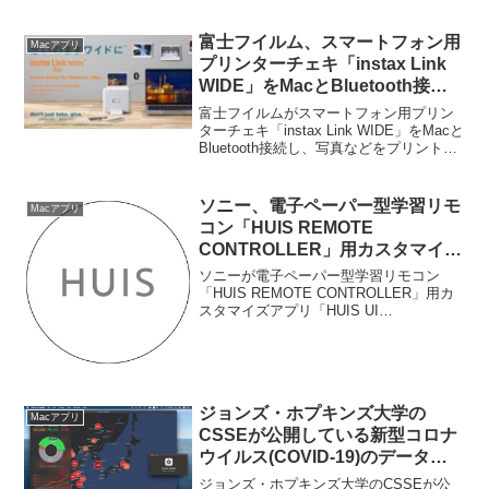
ます。詳細は以下から。
富士フイルム、スマートフォン用
Macアプリ
プリンターチェキ「instax Link
WIDE」をMacとBluetooth接続
し、写真などをプリントできる
富士フイルムがスマートフォン用プリン
Mac用プリンタードライバーを
ターチェキ「instax Link WIDE」をMacと
Bluetooth接続し、写真などをプリントで
2024年秋にも公開。
きるMac用プリンタードライバーを2024
年秋にも公開すると発表しています。詳
細は以下から。
ソニー、電子ペーパー型学習リモ
Macアプリ
コン「HUIS REMOTE
CONTROLLER」用カスタマイズ
アプリ「HUIS UI CREATOR」の
ソニーが電子ペーパー型学習リモコン
Mac版をリリース。
「HUIS REMOTE CONTROLLER」用カ
スタマイズアプリ「HUIS UI
CREATOR」のMac版をリリースしていま
す。詳細は以下から。
ジョンズ・ホプキンズ大学の
Macアプリ
CSSEが公開している新型コロナ
ウイルス(COVID-19)のデータを
地図上に表示してくれるオープン
ジョンズ・ホプキンズ大学のCSSEが公