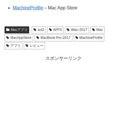
MachineProfile
– Mac App Store
Macアプリ
act2
APFS
iMac-2017
Mac
MacAppStore
MacBook-Pro-2017
MachineProfile
アプリ
レビュー
スポンサーリンク