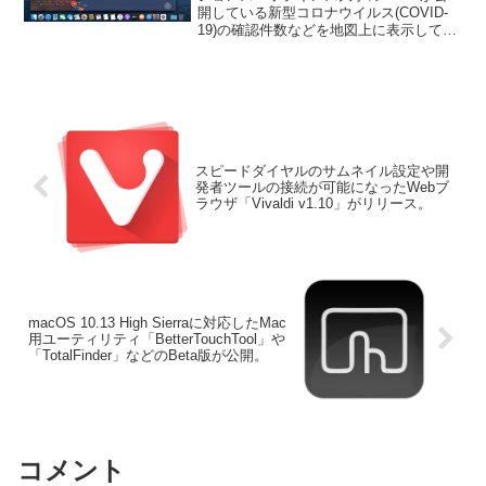
ソースのMac/iOSアプリ
開している新型コロナウイルス(COVID-
19)の確認件数などを地図上に表示してく
「Corona Tracker」が公開。
れるオープンソースのMac/iOSアプリ
「Corona Tracker」が公開されていま
す。詳細は以下から。
スピードダイヤルのサムネイル設定や開
発者ツールの接続が可能になったWebブ
ラウザ「Vivaldi v1.10」がリリース。
macOS 10.13 High Sierraに対応したMac
用ユーティリティ「BetterTouchTool」や
「TotalFinder」などのBeta版が公開。
コメント