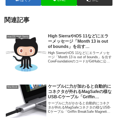
関連記事
High SierraやiOS 11などにエラ
macOS High Sierra
ーメッセージ「Month 13 is out
of bounds」を出す
CoreFoundationのコードが
High SierraやiOS 11などにエラーメッセ
GitHubに公開。
ージ「Month 13 is out of bounds」を出す
CoreFoundationのコードがGitHubに公開
されています。詳細は以下から。
ケーブルに力が加わると自動的に
MacBook
コネクタが外れるMagSafeの様な
USB-Cケーブル「Griffin
BreakSafe Magnetic USB-C
ケーブルに力がかかると自動的にコネク
Power Cable」のレビュー動画が
タが外れるMagSafeコネクタの様なUSB-
Cケーブル「Griffin BreakSafe Magnetic
公開。
USB-C Power Cable」のレビュー動画が