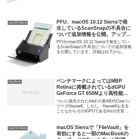
公開されています。詳細は以下から。
PFU、macOS 10.12 Sierraで発
macOS Sierra
生しているScanSnapの不具合に
ついて追加情報を公開。アップデ
ートは10月中旬頃を予定。
PFUがmacOS 10.12 Sierraで発生してい
るScanSnapの不具合についての追加情報
を公開しています。詳細は以下から。
ベンチマークによってはMBP
MacBook
Retinaに搭載されているdGPU
GeForce GT 650Mより高性能、
次世代MacにIrisは搭載される
ついに発売されたIntel の第4世代Core iシ
か？
リーズHaswell。しかし、Haswellも去る
ことながらそのIGPUであるIrisが次世代
MacBookやiMacに搭載されるのか？搭載
されるとしたら価格も相当お高くなるん
じゃないの？などが話題に上がってい
macOS Sierraで「FileVault」を
macOS Sierra
る。詳細は以下から。
有効にすると一部のMacBookの