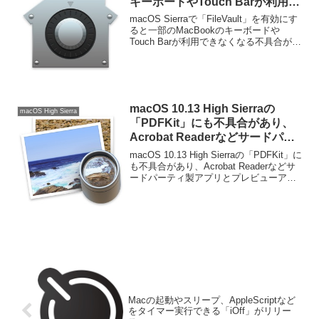
キーボードやTouch Barが利用で
きなくなる不具合。
macOS Sierraで「FileVault」を有効にす
ると一部のMacBookのキーボードや
Touch Barが利用できなくなる不具合が確
認されているそうです。詳細は以下か
ら。
macOS 10.13 High Sierraの
macOS High Sierra
「PDFKit」にも不具合があり、
Acrobat Readerなどサードパー
ティ製アプリとプレビューアプリ
macOS 10.13 High Sierraの「PDFKit」に
の間で表示が異なるので注意。
も不具合があり、Acrobat Readerなどサ
ードパーティ製アプリとプレビューアプ
リの間で表示が違います。詳細は以下か
ら。
Macの起動やスリープ、AppleScriptなど
をタイマー実行できる「iOff」がリリー