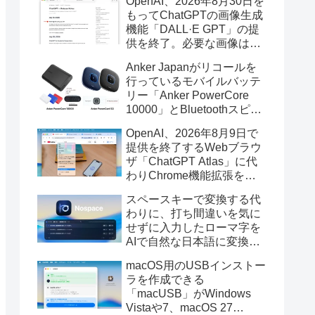
OpenAI、2026年8月30日を
もってChatGPTの画像生成
機能「DALL·E GPT」の提
供を終了。必要な画像は期
限までにダウンロードを。
Anker Japanがリコールを
行っているモバイルバッテ
リー「Anker PowerCore
10000」とBluetoothスピー
カー「PowerConf S3」で周
OpenAI、2026年8月9日で
辺を焼損する火災が6月に3
提供を終了するWebブラウ
件発生していたそうなので
ザ「ChatGPT Atlas」に代
注意を。
わりChrome機能拡張をア
ップデートし、YouTube動
スペースキーで変換する代
画の質問やAsk ChatGPT機
わりに、打ち間違いを気に
能を追加。
せずに入力したローマ字を
AIで自然な日本語に変換し
てくれるMac用の日本語入
macOS用のUSBインストー
力アプリ「Nospace」がリ
ラを作成できる
リース。
「macUSB」がWindows
Vistaや7、macOS 27