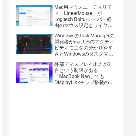
Golden GateのUSBインス
Mac用マウスユーティリテ
トーラの作成に対応。
ィ「LinearMouse」が
Logitech Boltレシーバー経
由のマウス設定とワイヤレ
ス版のELECOM HUGEトラ
WindowsのTask Managerの
ックボールに対応。
開発者がmacOSのアクティ
ビティモニタの分かりやす
さとWindowsのタスクマネ
ージャの詳細さを合わせた
外部ディスプレイ出力が1
Mac用システムモニタアプ
台という制限がある
リ「Task Manager TMOG」
「MacBook Neo」でも
のBeta版を公開。
DisplayLinkチップ搭載の
USBグラフィックスアダプ
タを利用することでデュア
ルディスプレイ以上の出力
が可能に。