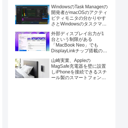
ス版のELECOM HUGEトラ
WindowsのTask Managerの
ックボールに対応。
開発者がmacOSのアクティ
ビティモニタの分かりやす
さとWindowsのタスクマネ
ージャの詳細さを合わせた
外部ディスプレイ出力が1
Mac用システムモニタアプ
台という制限がある
リ「Task Manager TMOG」
「MacBook Neo」でも
のBeta版を公開。
DisplayLinkチップ搭載の
USBグラフィックスアダプ
山崎実業、Appleの
タを利用することでデュア
MagSafe充電器を壁に設置
ルディスプレイ以上の出力
しiPhoneを接続できるスチ
が可能に。
ール製のスマートフォンホ
ルダー「マグネットスマー
トフォン充電ホルダー」を
発売。