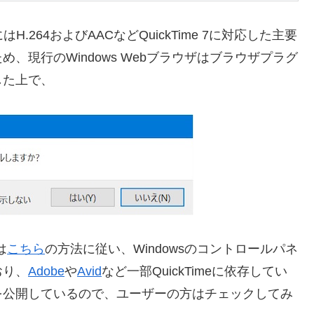
.264およびAACなどQuickTime 7に対応した主要
、現行のWindows Webブラウザはブラウザプラグ
した上で、
は
こちら
の方法に従い、Windowsのコントロールパネ
おり、
Adobe
や
Avid
など一部QuickTimeに依存してい
を公開しているので、ユーザーの方はチェックしてみ