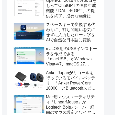
OpenAI、2026年8月30日を
もってChatGPTの画像生成
機能「DALL·E GPT」の提
供を終了。必要な画像は期
限までにダウンロードを。
スペースキーで変換する代
わりに、打ち間違いを気に
せずに入力したローマ字を
AIで自然な日本語に変換し
てくれるMac用の日本語入
macOS用のUSBインストー
力アプリ「Nospace」がリ
ラを作成できる
リース。
「macUSB」がWindows
Vistaや7、macOS 27
Golden GateのUSBインス
Anker Japanがリコールを
トーラの作成に対応。
行っているモバイルバッテ
リー「Anker PowerCore
10000」とBluetoothスピー
カー「PowerConf S3」で周
Mac用マウスユーティリテ
辺を焼損する火災が6月に3
ィ「LinearMouse」が
件発生していたそうなので
Logitech Boltレシーバー経
注意を。
由のマウス設定とワイヤレ