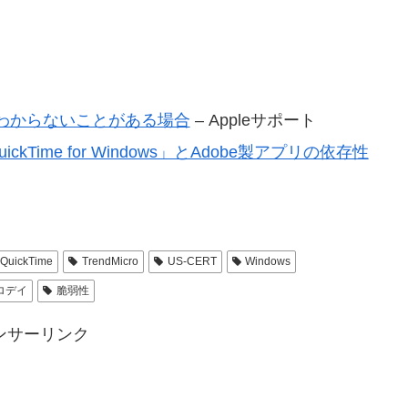
oについてわからないことがある場合
– Appleサポート
kTime for Windows」とAdobe製アプリの依存性
QuickTime
TrendMicro
US-CERT
Windows
ロデイ
脆弱性
ンサーリンク