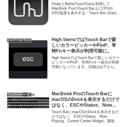
iStats」を使ってみた。
iStatsとBetterTouchToolを利用して
MacBook ProのTouch Bar上にCPUや
GPU温度を表示する「Touch Bar iStats」
を使ってみました。詳細は以下から。
High SierraではTouch Barで新
macOS High Sierra
しいカラーピッカーやPinP、常
時Fnキー表示が利用可能に。
High SierraではTouch Barで新しいカラー
ピッカーやPinP、常時Fnキー表示が利用
可能になっています。詳細は以下から。
MacBook ProのTouch Barに
TouchBar&TouchID
macOSのDockを表示するだけで
はなく、ESCやStatus、Now
Playing、CC Widgetを表示可能
Touch BarにmacOSのDockを表示するだ
なTouch Barユーティリティ
けではなく、ESCやStatus、Now
Playing、Control Center Widget、開発キ
「Pock」。
ットも用意されたTouch Barユーティリテ