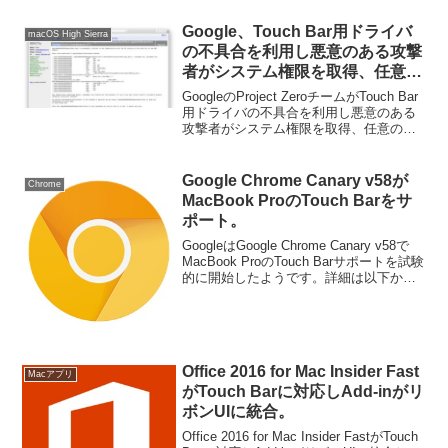
ィ「Pock」が公開されています。...
Google、Touch Bar用ドライバ
macOS High Sierra
の不具合を利用し悪意のある攻撃
者がシステム権限を取得、任意の
コードを実行できる不具合を
GoogleのProject ZeroチームがTouch Bar
Appleが修正したと発表。
用ドライバの不具合を利用し悪意のある
攻撃者がシステム権限を取得、任意のコ
ードを実行できる不具合をAppleが修正し
たと発表しています。詳細は以下から。
Google Chrome Canary v58が
Chrome
MacBook ProのTouch Barをサ
ポート。
GoogleはGoogle Chrome Canary v58で
MacBook ProのTouch Barサポートを試験
的に開始したようです。詳細は以下か
ら。
Office 2016 for Mac Insider Fast
Macアプリ
がTouch Barに対応しAdd-inがリ
ボンUIに統合。
Office 2016 for Mac Insider FastがTouch