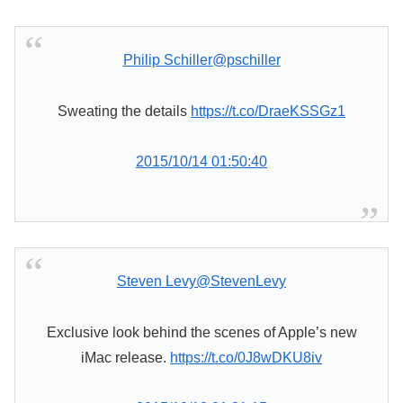
Philip Schiller
@pschiller
Sweating the details
https://t.co/DraeKSSGz1
2015/10/14 01:50:40
Steven Levy
@StevenLevy
Exclusive look behind the scenes of Apple’s new
iMac release.
https://t.co/0J8wDKU8iv