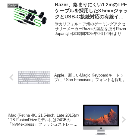
Razer、絡まりにくい1.2mのTPE
Gadget
ケーブルを採用した3.5mmジャッ
クとUSB-C接続対応の有線イヤ
ホン「Razer Hammerhead V3」
米カリフォルニア州のゲーミングアクセ
を発売。
サリーメーカーRazerの製品を扱うRazer
Japanは日本時間2025年08月29日より、
2016年に発売した3.5mmジャック接続の
有線イヤホン「Razer Hammerhead
V2/V2 Pro (RZ04-0173)」の後継モデルと
なる「Razer Hammerhead V3 (RZ12-
0559)」の販売を開始しています。
Apple、新しいMagic Keyboardキートッ
プに「San Francisco」フォントを採用。
iMac (Retina 4K, 21.5-inch, Late 2015)の
1TB FusionDriveモデルには24GBの
「NVMexpress」フラッシュストレージ
が採用されているもよう。