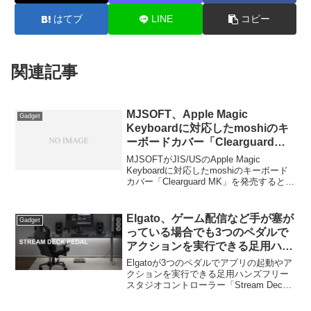
はてブ
LINE
コピー
関連記事
MJSOFT、Apple Magic
Gadget
Keyboardに対応したmoshiのキ
ーボードカバー「Clearguard
MK」を発売。JIS配列に加えUS
MJSOFTがJIS/USのApple Magic
配列用も。
Keyboardに対応したmoshiのキーボード
カバー「Clearguard MK」を発売すると発
表しています。詳細は以下から。
Elgato、ゲーム配信など手が塞が
Gadget
っている場合でも3つのペダルで
アクションを実行できる足用ハン
ズフリースタジオコントローラー
Elgatoが3つのペダルでアプリの起動やア
「Stream Deck Pedal」を発売。
クションを実行できる足用ハンズフリー
スタジオコントローラー「Stream Deck
Pedal」を発売しています。詳細は以下か
ら。