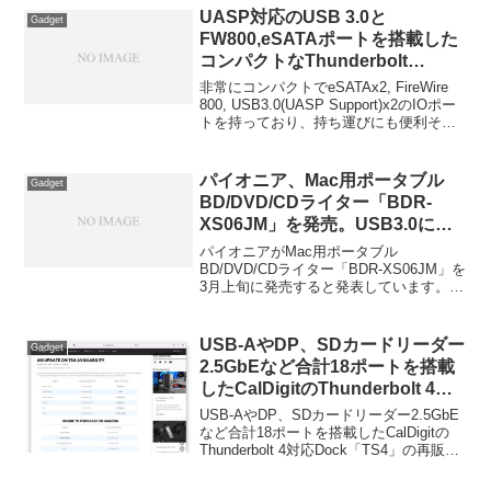
UASP対応のUSB 3.0と
Gadget
FW800,eSATAポートを搭載した
コンパクトなThunderbolt
Dock「Akitio Thunder Dock」
非常にコンパクトでeSATAx2, FireWire
が気になる…
800, USB3.0(UASP Support)x2のIOポー
トを持っており、持ち運びにも便利そう
なThunderbolt Dock「Akitio Thunder
Dock」がAKiTiOから発売予定だそうで
す。詳細は以下から。
パイオニア、Mac用ポータブル
Gadget
BD/DVD/CDライター「BDR-
XS06JM」を発売。USB3.0に対
応しToast 12 Titanium BD/HDを
パイオニアがMac用ポータブル
同梱。
BD/DVD/CDライター「BDR-XS06JM」を
3月上旬に発売すると発表しています。詳
細は以下から。
USB-AやDP、SDカードリーダー
Gadget
2.5GbEなど合計18ポートを搭載
したCalDigitのThunderbolt 4対
応Dock「TS4」の再販が5月下旬
USB-AやDP、SDカードリーダー2.5GbE
に延期。
など合計18ポートを搭載したCalDigitの
Thunderbolt 4対応Dock「TS4」の再販が
5月下旬に延期されたそうです。詳細は以
下から。