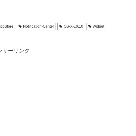
ppStore
Notification-Center
OS-X-10.10
Widget
ンサーリンク