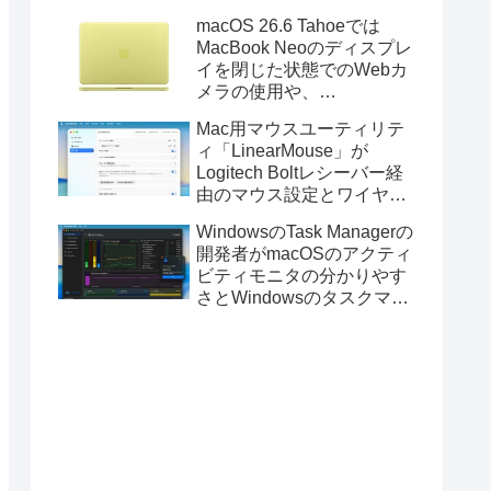
Golden GateのUSBインス
macOS 26.6 Tahoeでは
トーラの作成に対応。
MacBook Neoのディスプレ
イを閉じた状態でのWebカ
メラの使用や、
Finder/Apple Configuratorを
Mac用マウスユーティリテ
利用しMacBook Neoを復元
ィ「LinearMouse」が
する際の安定性が向上。
Logitech Boltレシーバー経
由のマウス設定とワイヤレ
ス版のELECOM HUGEトラ
WindowsのTask Managerの
ックボールに対応。
開発者がmacOSのアクティ
ビティモニタの分かりやす
さとWindowsのタスクマネ
ージャの詳細さを合わせた
Mac用システムモニタアプ
リ「Task Manager TMOG」
のBeta版を公開。