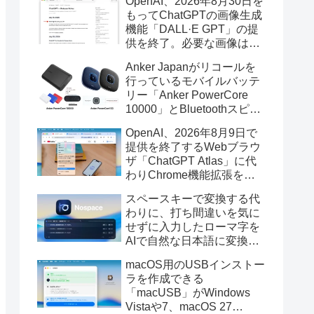
OpenAI、2026年8月30日を
もってChatGPTの画像生成
機能「DALL·E GPT」の提
供を終了。必要な画像は期
限までにダウンロードを。
Anker Japanがリコールを
行っているモバイルバッテ
リー「Anker PowerCore
10000」とBluetoothスピー
カー「PowerConf S3」で周
OpenAI、2026年8月9日で
辺を焼損する火災が6月に3
提供を終了するWebブラウ
件発生していたそうなので
ザ「ChatGPT Atlas」に代
注意を。
わりChrome機能拡張をア
ップデートし、YouTube動
スペースキーで変換する代
画の質問やAsk ChatGPT機
わりに、打ち間違いを気に
能を追加。
せずに入力したローマ字を
AIで自然な日本語に変換し
てくれるMac用の日本語入
macOS用のUSBインストー
力アプリ「Nospace」がリ
ラを作成できる
リース。
「macUSB」がWindows
Vistaや7、macOS 27