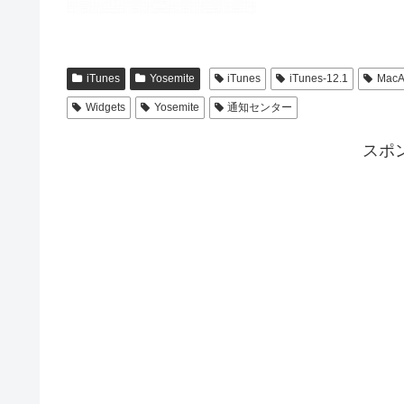
iTunes
Yosemite
iTunes
iTunes-12.1
MacA
Widgets
Yosemite
通知センター
スポ