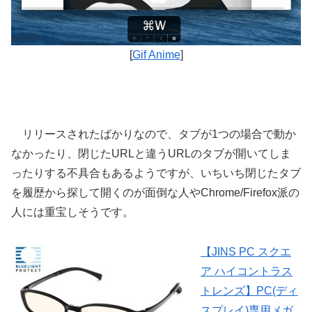
[
Gif Anime
]
リリースされたばかりなので、タブが1つの場合で動か
なかったり、閉じたURLと違うURLのタブが開いてしま
ったりする不具合もあるようですが、いちいち閉じたタブ
を履歴から探して開くのが面倒な人やChrome/Firefox派の
人には重宝しそうです。
【JINS PC スクエ
ア ハイコントラス
トレンズ】PC(ディ
スプレイ)専用メガ