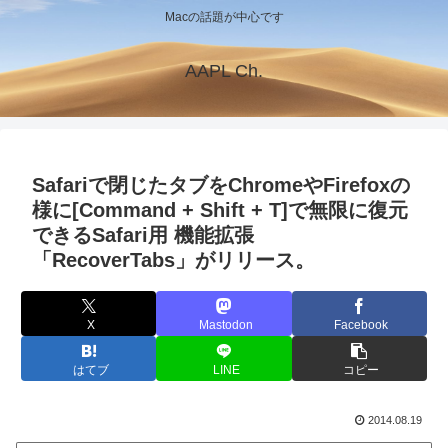
Macの話題が中心です
AAPL Ch.
Safariで閉じたタブをChromeやFirefoxの
様に[Command + Shift + T]で無限に復元
できるSafari用 機能拡張
「RecoverTabs」がリリース。
X
Mastodon
Facebook
はてブ
LINE
コピー
2014.08.19