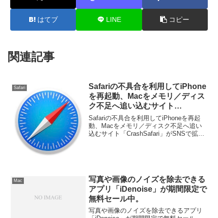
はてブ
LINE
コピー
関連記事
Safariの不具合を利用してiPhone
Safari
を再起動、Macをメモリ／ディス
ク不足へ追い込むサイト
「CrashSafari」がSNSで拡散
Safariの不具合を利用してiPhoneを再起
中。
動、Macをメモリ／ディスク不足へ追い
込むサイト「CrashSafari」がSNSで拡散
中だそうです。詳細は以下から。
写真や画像のノイズを除去できる
Mac
アプリ「iDenoise」が期間限定で
無料セール中。
写真や画像のノイズを除去できるアプリ