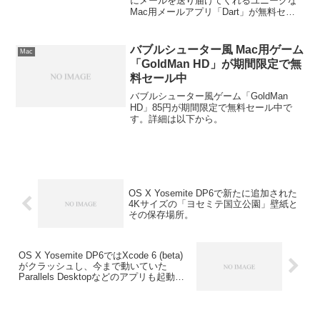
Apple Watchにも対応予定。
にメールを送り届けてくれるユニークな
Mac用メールアプリ「Dart」が無料セー
ル中です。詳細は以下から。
バブルシューター風 Mac用ゲーム
Mac
「GoldMan HD」が期間限定で無
料セール中
バブルシューター風ゲーム「GoldMan
HD」85円が期間限定で無料セール中で
す。詳細は以下から。
OS X Yosemite DP6で新たに追加された
4Kサイズの「ヨセミテ国立公園」壁紙と
その保存場所。
OS X Yosemite DP6ではXcode 6 (beta)
がクラッシュし、今まで動いていた
Parallels Desktopなどのアプリも起動し
ない？