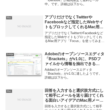
「iDenoise」が期間限定で無料セール
中。です。詳細は以下から。
アプリだけでなくTwitterや
Mac
Facebookなど指定したWebサイ
トもブロックしてくれるMac用ア
プリ「Focus」を使ってみた。
アプリだけでなくTwitterやFacebookなど
指定したWebサイトもブロックしてくれ
るMac用アプリ「Focus」を使ってみまし
た。詳細は以下から。
Adobeのオープンソースエディタ
Adobe
「Brackets」がv1.0に、PSDフ
ァイルから情報を抽出できる
Extract for BracketsのPreviewバ
Adobeのオープンソースエディタ
ージョンも。
「Brackets」がv1.0に達したようです。
詳細は以下から。
回答を入力すると選択肢方式にし
Mac
て相手にメールを送り届けてくれ
る面白いアイデアのMac用メール
アプリ「Dart」が無料セール中。
回答を入力すると選択肢方式にして相手