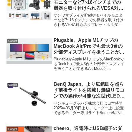
モニターなど7~16インチまでの
機器を取り付けられるVESA対応
のタブレットホルダー「100-
サンワサプライがiPadやモバイルモニタ
MR206」を発売。
ーなど7~16インチまでの機器を取り付け
られるVESA対応のタブレットホルダー
「100-MR206」を発売しています。詳細
は以下から。
Plugable、Apple M1チップの
Gadget
MacBook Air/Proでも最大3台の
外部ディスプレイを扱うことがで
きるAlt ModeとDisplayLink対応
PlugableがApple M1チップのMacBookで
ポートを搭載した「USB-C Triple
もDock1つで最大3台の外部ディスプレイ
を扱うことができるAlt Modeと
Display Dock」を紹介。
DisplayLink対応のHDMIポートを搭載した
「USB-C Triple Display Dock...
BenQ Japan、より広範囲を照ら
Gadget
す前後ライトを搭載し無線リモコ
ンでの操作が可能な次世代LEDモ
ニターライト「ScreenBar®
ベンキュージャパン株式会社は日本時間
Halo 2」を6月3日より発売。
2025年06月03日より、モニター上に設置
できるモニター専用ライトScreenBarシリ
ーズから、ユーザーやクリエイターの目
と作業効率を守る次世代LEDモニターラ
イト「ScreenBar® Halo 2」の販売を開始
cheero、通電時にUSB端子のダ
Gadget
すると発表しています。