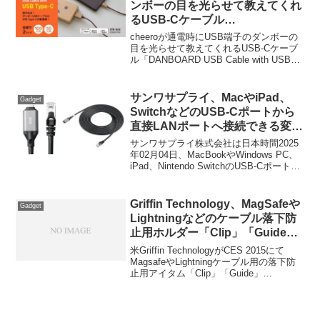
ンボーの目を光らせて教えてくれ
るUSB-Cケーブル
「DANBOARD USB Cable with
cheeroが通電時にUSB端子のダンボーの
USB Type-C」を発売。
目を光らせて教えてくれるUSB-Cケーブ
ル「DANBOARD USB Cable with USB
Type-C」を発売すると発表しています。
詳細は以下から。
サンワサプライ、MacやiPad、
Gadget
SwitchなどのUSB-Cポートから
直接LANポートへ接続できる変換
ケーブル「500-LAN6KC」シリー
サンワサプライ株式会社は日本時間2025
ズを発売。
年02月04日、MacBookやWindows PC、
iPad、Nintendo SwitchのUSB-Cポートか
ら直接LANポートへ接続できるLAN変換
ケーブル「500-LAN6KC03 (3m)/500-
LAN6KC05 (5m)」シリーズを新たに発売
Griffin Technology、MagSafeや
Gadget
しています。
Lightningなどのケーブル落下防
止用ホルダー「Clip」「Guide」
「Hanger」「Sleeve」を発表。
米Griffin TechnologyがCES 2015にて
MagsafeやLightningケーブル用の落下防
止用アイタム「Clip」「Guide」
「Hanger」「Sleeve」4製品を発表して
います。詳細は以下から。