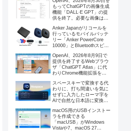
OpenAI、2026年8月30日を
もってChatGPTの画像生成
機能「DALL·E GPT」の提
供を終了。必要な画像は期
限までにダウンロードを。
Anker Japanがリコールを
行っているモバイルバッテ
リー「Anker PowerCore
10000」とBluetoothスピー
カー「PowerConf S3」で周
OpenAI、2026年8月9日で
辺を焼損する火災が6月に3
提供を終了するWebブラウ
件発生していたそうなので
ザ「ChatGPT Atlas」に代
注意を。
わりChrome機能拡張をア
ップデートし、YouTube動
スペースキーで変換する代
画の質問やAsk ChatGPT機
わりに、打ち間違いを気に
能を追加。
せずに入力したローマ字を
AIで自然な日本語に変換し
てくれるMac用の日本語入
macOS用のUSBインストー
力アプリ「Nospace」がリ
ラを作成できる
リース。
「macUSB」がWindows
Vistaや7、macOS 27