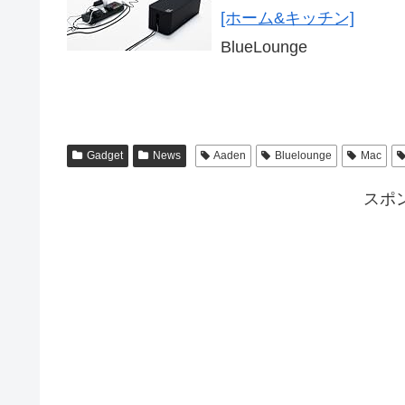
[ホーム&キッチン]
BlueLounge
Gadget
News
Aaden
Bluelounge
Mac
スポ