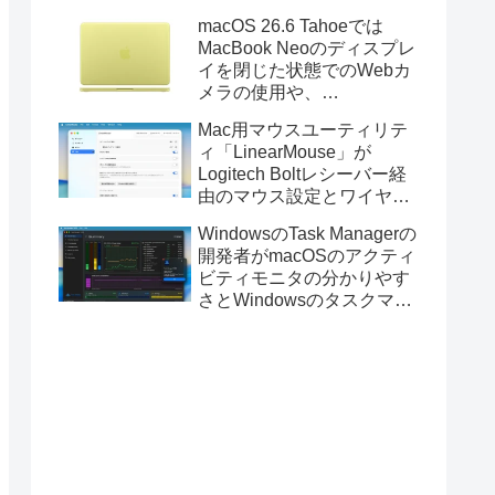
Golden GateのUSBインス
macOS 26.6 Tahoeでは
トーラの作成に対応。
MacBook Neoのディスプレ
イを閉じた状態でのWebカ
メラの使用や、
Finder/Apple Configuratorを
Mac用マウスユーティリテ
利用しMacBook Neoを復元
ィ「LinearMouse」が
する際の安定性が向上。
Logitech Boltレシーバー経
由のマウス設定とワイヤレ
ス版のELECOM HUGEトラ
WindowsのTask Managerの
ックボールに対応。
開発者がmacOSのアクティ
ビティモニタの分かりやす
さとWindowsのタスクマネ
ージャの詳細さを合わせた
Mac用システムモニタアプ
リ「Task Manager TMOG」
のBeta版を公開。