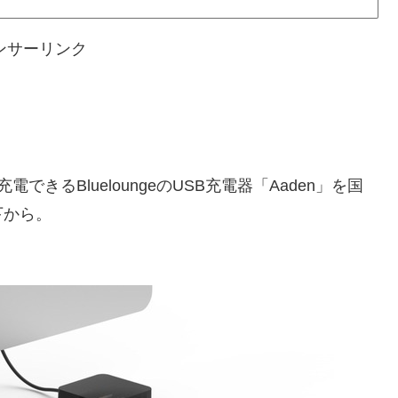
ンサーリンク
るBlueloungeのUSB充電器「Aaden」を国
下から。