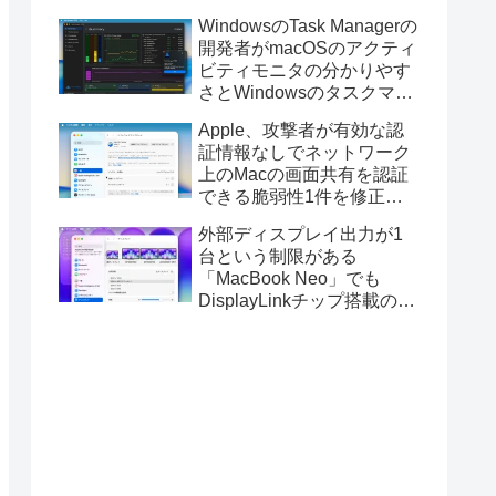
ス版のELECOM HUGEトラ
WindowsのTask Managerの
ックボールに対応。
開発者がmacOSのアクティ
ビティモニタの分かりやす
さとWindowsのタスクマネ
ージャの詳細さを合わせた
Apple、攻撃者が有効な認
Mac用システムモニタアプ
証情報なしでネットワーク
リ「Task Manager TMOG」
上のMacの画面共有を認証
のBeta版を公開。
できる脆弱性1件を修正し
た「macOS Tahoe 26.6.1」
外部ディスプレイ出力が1
や「macOS Sequoia
台という制限がある
15.7.9/Sonoma 14.8.9」を
「MacBook Neo」でも
リリース。
DisplayLinkチップ搭載の
USBグラフィックスアダプ
タを利用することでデュア
ルディスプレイ以上の出力
が可能に。