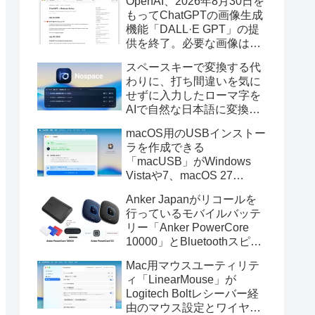
OpenAI、2026年8月30日を
もってChatGPTの画像生成
機能「DALL·E GPT」の提
供を終了。必要な画像は期
限までにダウンロードを。
スペースキーで変換する代
わりに、打ち間違いを気に
せずに入力したローマ字を
AIで自然な日本語に変換し
てくれるMac用の日本語入
macOS用のUSBインストー
力アプリ「Nospace」がリ
ラを作成できる
リース。
「macUSB」がWindows
Vistaや7、macOS 27
Golden GateのUSBインス
Anker Japanがリコールを
トーラの作成に対応。
行っているモバイルバッテ
リー「Anker PowerCore
10000」とBluetoothスピー
カー「PowerConf S3」で周
Mac用マウスユーティリテ
辺を焼損する火災が6月に3
ィ「LinearMouse」が
件発生していたそうなので
Logitech Boltレシーバー経
注意を。
由のマウス設定とワイヤレ