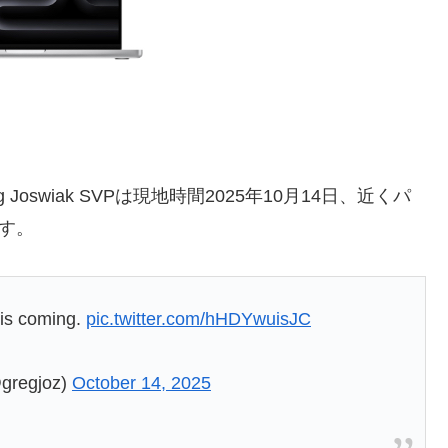
reg Joswiak SVPは現地時間2025年10月14日、近くパ
す。
s coming.
pic.twitter.com/hHDYwuisJC
gregjoz)
October 14, 2025