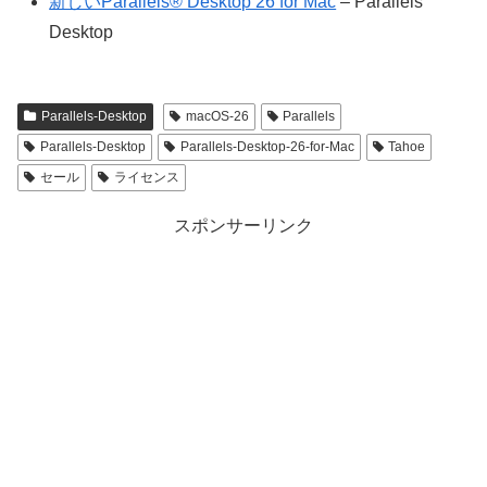
新しいParallels® Desktop 26 for Mac
– Parallels
Desktop
Parallels-Desktop
macOS-26
Parallels
Parallels-Desktop
Parallels-Desktop-26-for-Mac
Tahoe
セール
ライセンス
スポンサーリンク