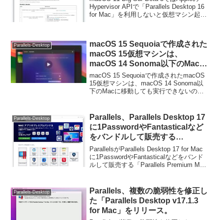
起動時にMacがクラッシュする。
Hypervisor APIで「Parallels Desktop 16
for Mac」を利用しないと仮想マシン起動
時にMacがクラッシュするそうです。詳
細は以下から。
macOS 15 Sequoiaで作成された
Parallels-Desktop
macOS 15仮想マシンは、
macOS 14 Sonoma以下のMacに
移動しても実行できないので注意
macOS 15 Sequoiaで作成されたmacOS
を。
15仮想マシンは、macOS 14 Sonoma以
下のMacに移動しても実行できないので
注意してください。詳細は以下から。
Parallels、Parallels Desktop 17
Parallels-Desktop
に1PasswordやFantasticalなど
をバンドルして販売する
「Parallels Premium Mac App
ParallelsがParallels Desktop 17 for Mac
Bundle 2022」を2月28日まで開
に1PasswordやFantasticalなどをバンド
ルして販売する「Parallels Premium Mac
催。
App Bundle 2022」を2月28日まで...
Parallels、複数の脆弱性を修正し
Parallels-Desktop
た「Parallels Desktop v17.1.3
for Mac」をリリース。