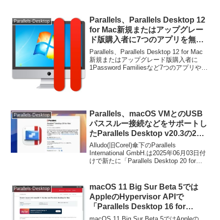
Parallels、Parallels Desktop 12
Parallels-Desktop
for Mac新規またはアップグレー
ド版購入者に7つのアプリを無料
で提供するブラックフライデーセ
Parallels、Parallels Desktop 12 for Mac
ールを開催。
新規またはアップグレード版購入者に
1Password Familiesなど7つのアプリやサ
ブスクリプションを無料で提供するブラ
ックフライデーセールを開催すると発表
し...
Parallels、macOS VMとのUSB
Parallels-Desktop
パススルー接続などをサポートし
たParallels Desktop v20.3の2度
目のHotfixとなる「Parallels
Alludo(旧Corel)傘下のParallels
Desktop 20 for Mac v20.3.2」を
International GmbH.は2025年06月03日付
けで新たに「Parallels Desktop 20 for
リリース。
Mac v20.3.2」をリリースしています。
macOS 11 Big Sur Beta 5では
Parallels-Desktop
AppleのHypervisor APIで
「Parallels Desktop 16 for
Mac」を利用しないと仮想マシン
macOS 11 Big Sur Beta 5ではAppleの