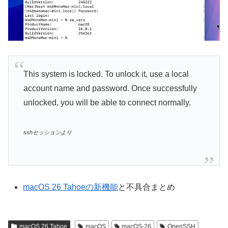
This system is locked. To unlock it, use a local
account name and password. Once successfully
unlocked, you will be able to connect normally.
sshセッションより
macOS 26 Tahoeの新機能
と不具合まとめ
macOS 26 Tahoe
macOS
macOS-26
OpenSSH