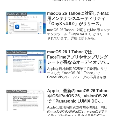
(Mac/Windows)をバージョン2025.42へア
ップデートし、TahoeのMacでパフォーマ
ンスを落とす問題を抱えたElectronフレー
macOS 26 Tahoeに対応したMac
macOS 26 Tahoe
ムワークをアップデートしたと発表して
用メンテナンスユーティリティ
います。
「OnyX v4.9.0」がリリース。
macOS 26 Tahoeに対応したMac用メンテ
ナンスツール「OnyX v4.9.0」がリリース
されています。詳細は以下から。
macOS 26.1 Tahoeでは、
macOS 26 Tahoe
FaceTimeアプリやサンプリング
レートが異なるオーディオデバイ
ス間、低サンプリングレートのオ
Appleは現地時間2025年11月04日にリリ
ーディオキャプチャが失敗する、
ースした「macOS 26.1 Tahoe」で
CoreAudioフレームワークの不具合を修正
強いローパスフィルタが適用され
し、macOS 26.1 Tahoeでは、オーディオ
るなどのオーディオ関連の不具合
キャプチャで音声が失われ/オーディオデ
が修正。
バイスのサンプリングレートが一致せ
Apple、最新のmacOS 26 Tahoe
macOS 26 Tahoe
ず、オーディオキャプチャが失敗すると
やiOS/iPadOS 26、visionOS 26
いう重大なバグなどが修正されたそうで
で「Panasonic LUMIX DC-
す。
L10」のRAWフォーマットをネイ
Appleは現地時間2026年06月08日、同社
ティブサポート。
のmacOSやiOS/iPadOS、visionOSでネ
イティブサポートするカメラRAWフォー