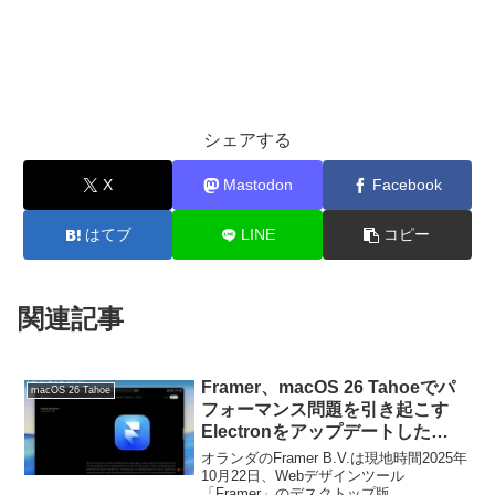
シェアする
X
Mastodon
Facebook
はてブ
LINE
コピー
関連記事
Framer、macOS 26 Tahoeでパ
macOS 26 Tahoe
フォーマンス問題を引き起こす
Electronをアップデートした
「Framer for Mac v2025.42」を
オランダのFramer B.V.は現地時間2025年
リリース。
10月22日、Webデザインツール
「Framer」のデスクトップ版