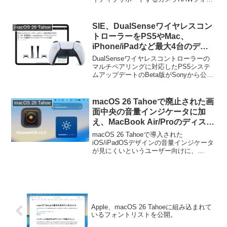
マットのリストをアップデートし、新た
に06月中旬より発売を予定している
「Panasonic LUMIX DC-L10」などの
SIE、DualSenseワイヤレスコン
macOS 26 Tahoe
RAWフォーマットをサポートしたと発表
トローラーをPS5やMac、
しています。
iPhone/iPadなど最大4台のデバ
イスとペアリングし接続先を切り
DualSenseワイヤレスコントローラーの
替えられるようにしたPS5システ
マルチペアリングに対応したPS5システ
ムアップデートのBeta版がSonyから公開
ムアップデートのBeta版を公開。
されています。
macOS 26 Tahoeで廃止された画
macOS 26 Tahoe
面中央の音量インジケータに加
え、MacBook Air/Proのディスプ
レイ輝度インジケータの表示にも
macOS 26 Tahoeで導入された
対応した「VolumeHUD v2.0」が
iOS/iPadOSデザインの音量インジケータ
が見にくいというユーザー向けに、
リリース。
macOS 15 Sequoia以前の旧デザインの音
量インジケータを表示するMacアプリ
「VolumeHUD」が、さらにMacBook
Air/Proのディスプレイ輝度のインジケー
タ表示にも対応しています。
Apple、macOS 26 Tahoeに組み込まれて
いるフォントリストを公開。