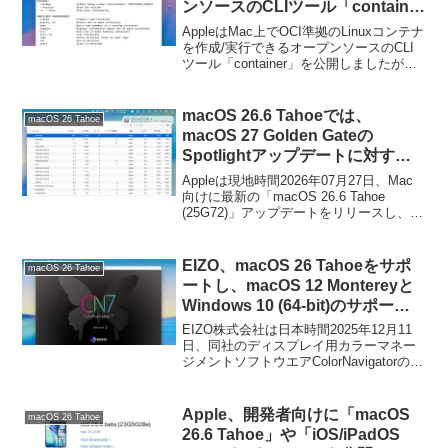
ンソースのCLIツール「container
v0.3.0」をリリース。コンテナ内
AppleはMac上でOCI準拠のLinuxコンテナ
でのネスト仮想化やローカルホス
を作成/実行できるオープンソースのCLI
ツール「container」を公開しましたが、
ト上でTCP/UDPポートの公開を
このcontainerの最新バージョンとなる
サポート。
「container v0.3.0」がリリースされてい
ます。
macOS 26.6 Tahoeでは、
macOS 26 Tahoe
macOS 27 Golden Gateの
Spotlightアップデートに対する
最適化に伴い検索インデックスの
Appleは現地時間2026年07月27日、Mac
再構築が行われ、CPU使用率が上
向けに最新の「macOS 26.6 Tahoe
(25G72)」アップデートをリリースし、そ
昇する場合があるので注意を。
の中で、今年の秋にリリースを予定して
いる「macOS 27 Golden Gate」の
Spotlightアップデートに伴うインデック
EIZO、macOS 26 Tahoeをサポ
macOS 26 Tahoe
ス(牽引)の最適化を行っていますが、この
ートし、macOS 12 Montereyと
アップデートに伴い、macOS 26.6ではア
Windows 10 (64-bit)のサポート
ップデート後にCPU使用率が上昇しま
を終了したカラーマネージメント
す。
EIZO株式会社は日本時間2025年12月11
ソフトウエア「ColorNavigator
日、同社のディスプレイ用カラーマネー
ジメントソフトウエアColorNavigatorの最
v7.2.6」をリリース。
新バージョンとなる「ColorNavigator for
Mac＆Windows v7.2.6」をリリースした
と発表しています。
Apple、開発者向けに「macOS
macOS 26 Tahoe
26.6 Tahoe」や「iOS/iPadOS