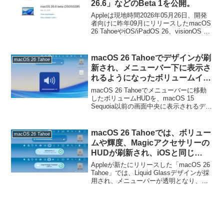
26.6」などのBeta 1を公開。
Appleは現地時間2026年05月26日、開発
者向けに昨年09月にリリースしたmacOS
26 TahoeやiOS/iPadOS 26、visionOS 26
の6度目のマイナーアップデートとなる
「macOS 26.6 Tahoe」や「iOS/iPadOS
26.6」、「visionOS 26.6」などのBeta 1
macOS 26 Tahoeでデザインが刷
macOS 26 Tahoe
を公開しています。
新され、メニューバー下に表示さ
れるようになったボリュームイン
ジケータをmacOS 15 Sequoia以
macOS 26 Tahoeでメニューバーに移動
前のデザインに戻す
したボリュームHUDを、macOS 15
Sequoia以前の画面中央に表示されるデザ
「VolumeHUD」アプリがリリー
インのインジケータに戻すアプリ
ス。
「volumeHUD」が新たにリリースされて
います。
macOS 26 Tahoeでは、ボリュー
macOS 26 Tahoe
ムや輝度、Magicアクセサリーの
HUDが刷新され、iOSと同じ
AirPods接続インジケーターも導
Appleが新たにリリースした「macOS 26
入。
Tahoe」では、Liquid Glassデザインが採
用され、メニューバーが透明となり、
iOS/iPadOSとデザイン統合が進んでいま
すが、このmacOS TahoeではHUD(Head-
Up Display)や接続インジケーターも刷新
されています。