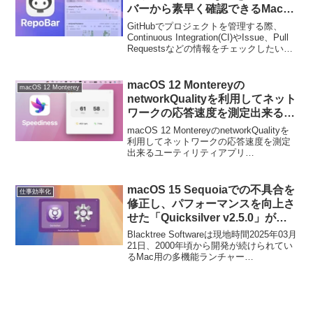
バーから素早く確認できるMacア
プリ「RepoBar」がリリース。
GitHubでプロジェクトを管理する際、
Continuous Integration(CI)やIssue、Pull
Requestsなどの情報をチェックしたいと
きがありますが、その様な際にGitHubや
リポジトリを開かずに各ステータスを
Macのメニューバーから素早く確認でき
macOS 12 Montereyの
macOS 12 Monterey
る「RepoBar」が新たにリリースされて
networkQualityを利用してネット
います。
ワークの応答速度を測定出来るア
プリ「Speediness」がリリー
macOS 12 MontereyのnetworkQualityを
ス。
利用してネットワークの応答速度を測定
出来るユーティリティアプリ
「Speediness」がリリースされていま
す。詳細は以下から。
macOS 15 Sequoiaでの不具合を
仕事効率化
修正し、パフォーマンスを向上さ
せた「Quicksilver v2.5.0」がリ
リース。
Blacktree Softwareは現地時間2025年03月
21日、2000年頃から開発が続けられてい
るMac用の多機能ランチャー
「Quicksilver」の最新バージョンとなる
「Quicksilver v2.5」をリリースしたと発
表しています。