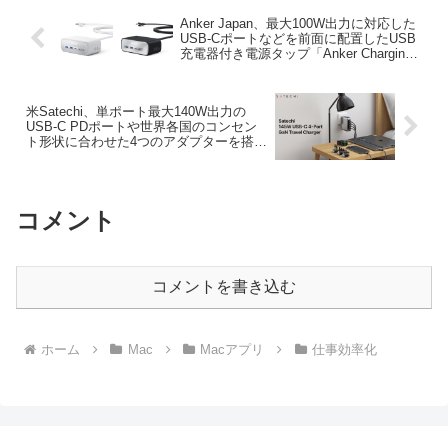
Anker Japan、最大100W出力に対応した
USB-Cポートなどを前面に配置したUSB
充電器付き電源タップ「Anker Charging
Station (7-in-1, 100W)」を発売。
米Satechi、単ポート最大140W出力の
USB-C PDポートや世界各国のコンセン
ト形状に合わせた4つのアダプターを搭載
した4ポートUSB-C急速充電器「Satechi
145W USB-C 4-Port GaN Travel
Charger」を発売。
コメント
コメントを書き込む
ホーム
Mac
Macアプリ
仕事効率化