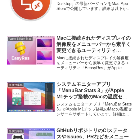
Desktop」の最新バージョンをMac App
Storeで公開しています。詳細は以下か
ら。
Macに接続されたディスプレイの
Apple Silicon Mac
解像度をメニューバーから素早く
変更できるユーティリティ
「EeasyRes」がApple Siliconに
Macに接続されたディスプレイの解像度
対応。
をメニューバーから素早く変更できるユ
ーティリティ「EeasyRes」がApple
Siliconに対応しています。詳細は以下か
ら。
システムモニターアプリ
仕事効率化
「MenuBar Stats 3」がApple
M1チップ搭載のMacの温度セン
サーをサポート。
システムモニターアプリ「MenuBar Stats
3」がApple M1チップ搭載のMacの温度セ
ンサーをサポートしています。詳細は以
下から。
GitHubリポジトリのCIステータ
仕事効率化
スやIssues、PRなどをメニュー