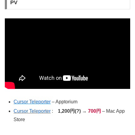
PV
Cursor Teleporter
– Apptorium
Cursor Teleporter
:
1,200円(?) →
700円
– Mac App
Store