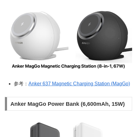
参考：
Anker 637 Magnetic Charging Station (MagGo)
Anker MagGo Power Bank (6,600mAh, 15W)