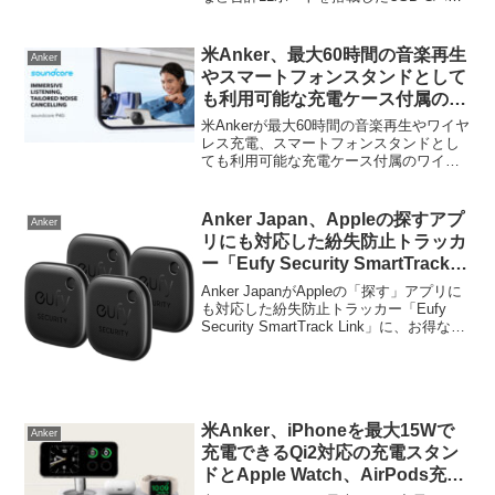
「Anker 565 USB-C Hub (11-in-1)」を発
売しています。詳細は以下から。
米Anker、最大60時間の音楽再生
Anker
やスマートフォンスタンドとして
も利用可能な充電ケース付属のワ
イヤレスイヤホン「Soundcore
米Ankerが最大60時間の音楽再生やワイヤ
P40i」を発売。
レス充電、スマートフォンスタンドとし
ても利用可能な充電ケース付属のワイヤ
レスイヤホン「Soundcore P40i」を発売
しています。詳細は以下から。
Anker Japan、Appleの探すアプ
Anker
リにも対応した紛失防止トラッカ
ー「Eufy Security SmartTrack
Link」にお得な4個セットモデル
Anker JapanがAppleの「探す」アプリに
を追加。
も対応した紛失防止トラッカー「Eufy
Security SmartTrack Link」に、お得な4
個セットを追加＆発売しています。詳細
は以下から。
米Anker、iPhoneを最大15Wで
Anker
充電できるQi2対応の充電スタン
ドとApple Watch、AirPods充電