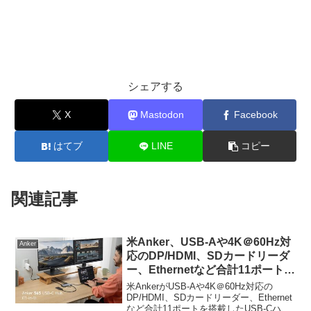
シェアする
X
Mastodon
Facebook
はてブ
LINE
コピー
関連記事
米Anker、USB-Aや4K＠60Hz対
Anker
応のDP/HDMI、SDカードリーダ
ー、Ethernetなど合計11ポートを
搭載したUSB-Cハブ「Anker 565
米AnkerがUSB-Aや4K＠60Hz対応の
USB-C Hub (11-in-1)」を発売。
DP/HDMI、SDカードリーダー、Ethernet
など合計11ポートを搭載したUSB-Cハブ