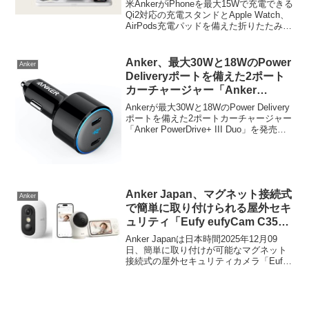
パッドを備えた折りたたみ式充電
米AnkerがiPhoneを最大15Wで充電できる
ステーション「Anker MagGo
Qi2対応の充電スタンドとApple Watch、
AirPods充電パッドを備えた折りたたみ式
Wireless Charging Station (3-in-
充電ステーション「Anker MagGo
1 Pad)」を発売。
Wireless Charging Station (...
Anker、最大30Wと18WのPower
Anker
Deliveryポートを備えた2ポート
カーチャージャー「Anker
PowerDrive+ III Duo」を発売。
Ankerが最大30Wと18WのPower Delivery
ポートを備えた2ポートカーチャージャー
「Anker PowerDrive+ III Duo」を発売し
ています。詳細は以下から。
Anker Japan、マグネット接続式
Anker
で簡単に取り付けられる屋外セキ
ュリティ「Eufy eufyCam C35」
と、スマホと付属のモニターで赤
Anker Japanは日本時間2025年12月09
ちゃんを見守れる屋内カメラ
日、簡単に取り付けが可能なマグネット
接続式の屋外セキュリティカメラ「Eufy
「Baby Monitor C10」を発売。
eufyCam C35 (T8110421)」と、スマホと
付属のモニターで赤ちゃんを見守れる屋
内カメラ「Eufy Baby Monitor C10
(E6310521)」を新たに発売しています。