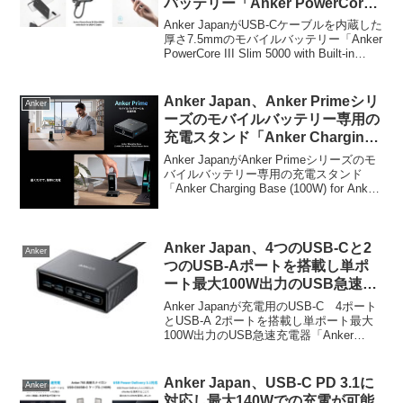
バッテリー「Anker PowerCore
III Slim 5000 with Built-in USB-C
Anker JapanがUSB-Cケーブルを内蔵した
Cable」を発売。
厚さ7.5mmのモバイルバッテリー「Anker
PowerCore III Slim 5000 with Built-in
USB-C Cable」を発売しています。詳細
は以下から。
Anker Japan、Anker Primeシリ
Anker
ーズのモバイルバッテリー専用の
充電スタンド「Anker Charging
Base (100W)」を発売。
Anker JapanがAnker Primeシリーズのモ
バイルバッテリー専用の充電スタンド
「Anker Charging Base (100W) for Anker
Prime Power Bank」を発売しています。
詳細は以下から。
Anker Japan、4つのUSB-Cと2
Anker
つのUSB-Aポートを搭載し単ポ
ート最大100W出力のUSB急速充
電器「Anker Prime Charger
Anker Japanが充電用のUSB-C 4ポート
(200W, 6 Ports, GaN)」を発売。
とUSB-A 2ポートを搭載し単ポート最大
100W出力のUSB急速充電器「Anker
Prime Charger (200W, 6 Ports, GaN)」を
発売しています。詳細は以下から...
Anker Japan、USB-C PD 3.1に
Anker
対応し最大140Wでの充電が可能