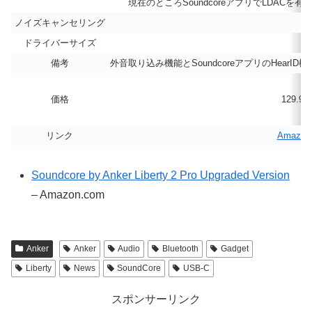
現在のところSoundcoreアプリでLDACを有
ノイズキャンセリング
ドライバーサイズ
備考
外音取り込み機能とSoundcoreアプリのHearID機
価格
129.9
リンク
Amazon
Soundcore by Anker Liberty 2 Pro Upgraded Version
– Amazon.com
Anker
Anker
Audio
Bluetooth
Gadget
Liberty
News
SoundCore
USB-C
スポンサーリンク