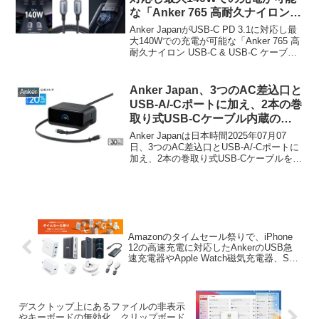
な「Anker 765 高耐久ナイロン
USB-C & USB-C ケーブル
Anker JapanがUSB-C PD 3.1に対応し最
(140W)」を発売。
大140Wでの充電が可能な「Anker 765 高
耐久ナイロン USB-C & USB-C ケーブル
(140W)」を発売しています。詳細は以下
から。
Anker Japan、3つのAC差込口と
Anker
USB-A/-Cポートに加え、2本の巻
取り式USB-Cケーブル内蔵の電
源タップ「Anker Nano
Anker Japanは日本時間2025年07月07
Charging Station (7-in-1, 100W,
日、3つのAC差込口とUSB-A/-Cポートに
加え、2本の巻取り式USB-Cケーブルを搭
巻取り式 USB-C ケーブル)」を発
載した7-in-1のUSB充電ポート付き電源タ
売。
ップ「Anker Nano Charging Station (7-in-
1, 100W, 巻取り式 USB-C ケーブル)
(A91C8)」を新たに発売しています。
Amazonのタイムセール祭りで、iPhone
12の高速充電に対応したAnkerのUSB急
速充電器やApple Watch磁気充電器、SD
カードリーダーなどが初の特選タイムセ
ール中。
デスクトップ上にあるファイルの非表示
やキーボードの無効化、クリップボード