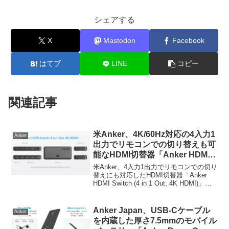
シェアする
X
Mastodon
Facebook
はてブ
LINE
コピー
関連記事
米Anker、4K/60Hz対応の4入力1
Anker
出力でリモコンでの切り替えも可
能なHDMI切替器「Anker HDMI
Switch (4 in 1 Out, 4K HDMI)」を
米Anker、4入力1出力でリモコンでの切り
発売。
替えにも対応したHDMI切替器「Anker
HDMI Switch (4 in 1 Out, 4K HDMI)」を
発売しています。詳細は以下から。
Anker Japan、USB-Cケーブル
Anker
を内蔵した厚さ7.5mmのモバイル