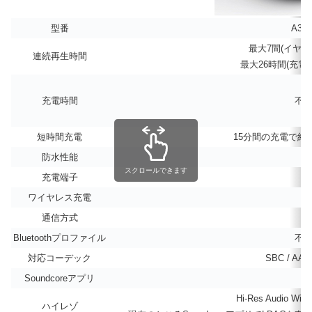
型番
A393
最⼤7間(イヤホ
連続再生時間
最⼤26時間(充電
充電時間
不
短時間充電
15分間の充電で約
防水性能
スクロールできます
充電端子
ワイヤレス充電
通信方式
Bluetoothプロファイル
不
対応コーデック
SBC / AAC
Soundcoreアプリ
Hi-Res Audio W
ハイレゾ