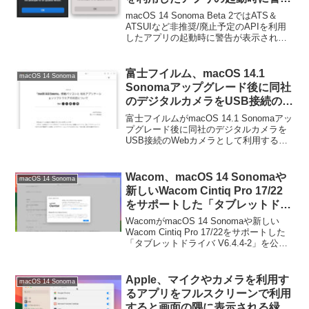
が表示されるように。
macOS 14 Sonoma Beta 2ではATS＆
ATSUIなど非推奨/廃止予定のAPIを利用
したアプリの起動時に警告が表示される
ようになっているようです。詳細は以下
から。
富士フイルム、macOS 14.1
macOS 14 Sonoma
Sonomaアップグレード後に同社
のデジタルカメラをUSB接続の
Webカメラとして利用する
富士フイルムがmacOS 14.1 Sonomaアッ
「FUJIFILM X Webcam」が利用
プグレード後に同社のデジタルカメラを
USB接続のWebカメラとして利用する
できなくなると発表。
「FUJIFILM X Webcam」が利用できなく
なると発表しています。詳細は以下か
ら。
Wacom、macOS 14 Sonomaや
macOS 14 Sonoma
新しいWacom Cintiq Pro 17/22
をサポートした「タブレットドラ
イバ V6.4.4-2」を公開。
WacomがmacOS 14 Sonomaや新しい
Wacom Cintiq Pro 17/22をサポートした
「タブレットドライバ V6.4.4-2」を公開
しています。詳細は以下から。
Apple、マイクやカメラを利用す
macOS 14 Sonoma
るアプリをフルスクリーンで利用
すると画面の隅に表示される緑や