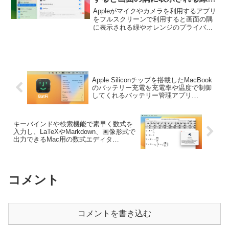
オレンジのプライバシー・インジ
Appleがマイクやカメラを利用するアプリ
ケータを非表示にするオプション
をフルスクリーンで利用すると画面の隅
に表示される緑やオレンジのプライバシ
を「macOS 14.4 Sonoma」で導
ー・インジケータを非表示にするオプシ
入したと発表。
ョンを「macOS 14.4 Sonoma」で導入し
たと発表しています。詳細は以下から。
Apple Siliconチップを搭載したMacBook
のバッテリー充電を充電率や温度で制御
してくれるバッテリー管理アプリ
「BatFi」がリリース。
キーバインドや検索機能で素早く数式を
入力し、LaTeXやMarkdown、画像形式で
出力できるMac用の数式エディタ
「Equarius」がリリース。
コメント
コメントを書き込む