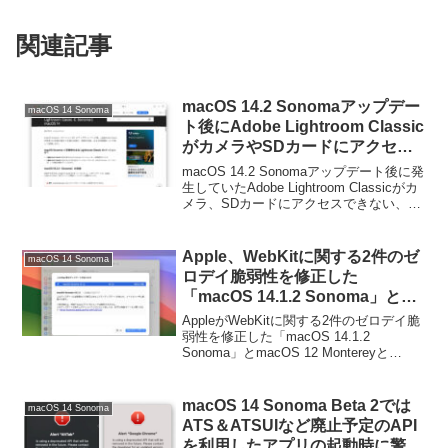
関連記事
macOS 14.2 Sonomaアップデー
macOS 14 Sonoma
ト後にAdobe Lightroom Classic
がカメラやSDカードにアクセス
できない、テザー撮影が利用でき
macOS 14.2 Sonomaアップデート後に発
なくなる不具合はmacOS 14.2.1
生していたAdobe Lightroom Classicがカ
メラ、SDカードにアクセスできない、テ
で修正されたもよう。
ザー撮影が利用できなくなる不具合は、
macOS 14.2.1で修正されたようです。詳
細は以...
Apple、WebKitに関する2件のゼ
macOS 14 Sonoma
ロデイ脆弱性を修正した
「macOS 14.1.2 Sonoma」と
macOS 12 MontereyとmacOS
AppleがWebKitに関する2件のゼロデイ脆
13 Ventura向けに「Safari
弱性を修正した「macOS 14.1.2
Sonoma」とmacOS 12 Montereyと
17.1.2」をリリース。
macOS 13 Ventura向けに「Safari
17.1.2」をリリースしています。詳細は
以...
macOS 14 Sonoma Beta 2では
macOS 14 Sonoma
ATS＆ATSUIなど廃止予定のAPI
を利用したアプリの起動時に警告