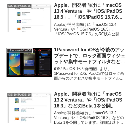
Apple、開発者向けに「macOS
iOS 16/iPadOS 16
13.4 Ventura」や「iOS/iPadOS
16.5」、「iOS/iPadOS 15.7.6」
のRC版を公開。来週にも正式リ
Appleが開発者向けに「macOS 13.4
リース。
Ventura」や「iOS/iPadOS 16.5」、
「iOS/iPadOS 15.7.6」のRC版を公開し
ています。詳細は以下から。
1Password for iOSが今後のアッ
1Password-for-iOS
プデートで、ロック画面ウィジェ
ットや集中モードフィルタなど
iOS 16の新機能に対応予定。
iOS/iPadOS 16の新機能により、
1Password for iOS/iPadOSではロック画
面からのアクセスや集中モードフィルタ
に合わせた表示が可能になるようです。
詳細は以下から。
Apple、開発者向けに「macOS
iOS 16/iPadOS 16
13.2 Ventura」や「iOS/iPadOS
16.3」などのBeta 1を公開。
Appleが開発者向けに「macOS 13.2
Ventura」や「iOS/iPadOS 16.3」などの
Beta 1を公開しています。詳細は以下か
ら。