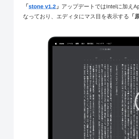
「
stone v1.2
」
アップデートではIntelに加えApple
なっており、エディタにマス目を表示する
「
動
画
プ
レ
ー
ヤ
ー