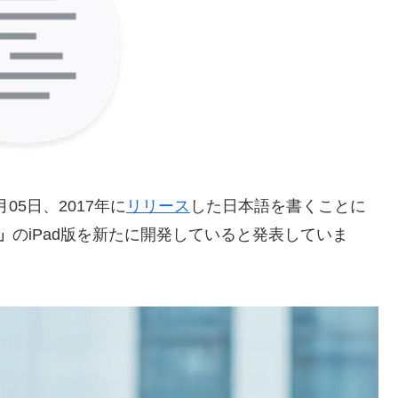
05日、2017年に
リリース
した日本語を書くことに
e」
のiPad版を新たに開発していると発表していま