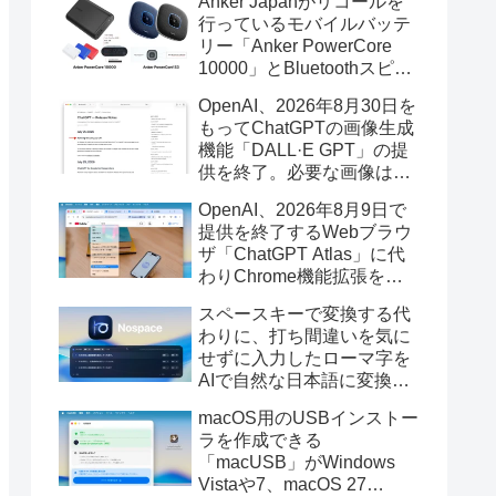
Anker Japanがリコールを
行っているモバイルバッテ
リー「Anker PowerCore
10000」とBluetoothスピー
カー「PowerConf S3」で周
OpenAI、2026年8月30日を
辺を焼損する火災が6月に3
もってChatGPTの画像生成
件発生していたそうなので
機能「DALL·E GPT」の提
注意を。
供を終了。必要な画像は期
限までにダウンロードを。
OpenAI、2026年8月9日で
提供を終了するWebブラウ
ザ「ChatGPT Atlas」に代
わりChrome機能拡張をア
ップデートし、YouTube動
スペースキーで変換する代
画の質問やAsk ChatGPT機
わりに、打ち間違いを気に
能を追加。
せずに入力したローマ字を
AIで自然な日本語に変換し
てくれるMac用の日本語入
macOS用のUSBインストー
力アプリ「Nospace」がリ
ラを作成できる
リース。
「macUSB」がWindows
Vistaや7、macOS 27