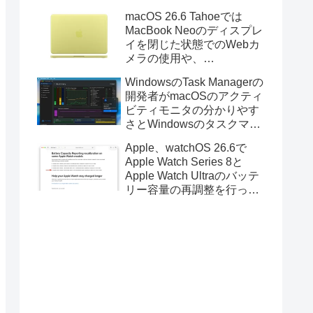
Golden GateのUSBインス
macOS 26.6 Tahoeでは
トーラの作成に対応。
MacBook Neoのディスプレ
イを閉じた状態でのWebカ
メラの使用や、
Finder/Apple Configuratorを
WindowsのTask Managerの
利用しMacBook Neoを復元
開発者がmacOSのアクティ
する際の安定性が向上。
ビティモニタの分かりやす
さとWindowsのタスクマネ
ージャの詳細さを合わせた
Apple、watchOS 26.6で
Mac用システムモニタアプ
Apple Watch Series 8と
リ「Task Manager TMOG」
Apple Watch Ultraのバッテ
のBeta版を公開。
リー容量の再調整を行った
と発表。