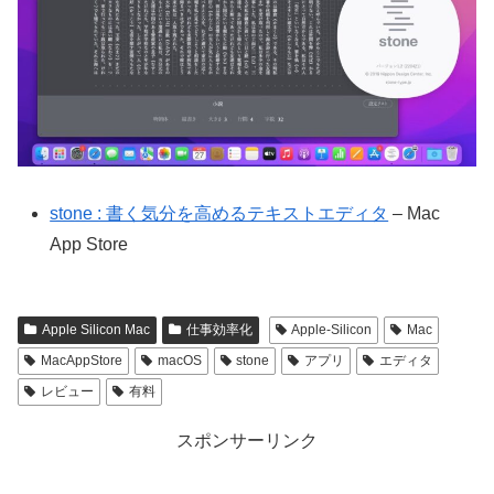
stone : 書く気分を高めるテキストエディタ
– Mac
App Store
Apple Silicon Mac
仕事効率化
Apple-Silicon
Mac
MacAppStore
macOS
stone
アプリ
エディタ
レビュー
有料
スポンサーリンク