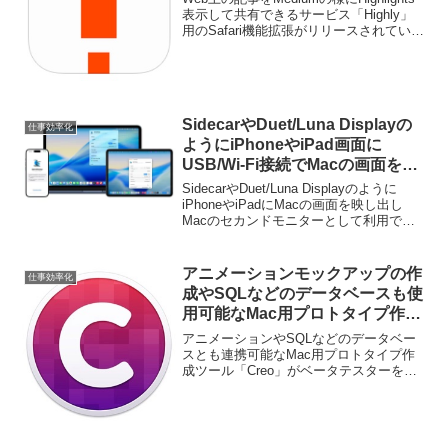
表示して共有できるサービス「Highly」
用のSafari機能拡張がリリースされていま
す。詳細は以下から。
SidecarやDuet/Luna Displayの
仕事効率化
ようにiPhoneやiPad画面に
USB/Wi-Fi接続でMacの画面を映
せる無料＆オープンソースのセカ
SidecarやDuet/Luna Displayのように
ンドモニターアプリ
iPhoneやiPadにMacの画面を映し出し
Macのセカンドモニターとして利用でき
「OpenDisplay」がリリース。
るようにする無料＆オープンソースのセ
カンドモニターアプリ「OpenDisplay」が
リリースされています。
アニメーションモックアップの作
仕事効率化
成やSQLなどのデータベースも使
用可能なMac用プロトタイプ作成
ツール「Creo」がベータテスタ
アニメーションやSQLなどのデータベー
ーを募集中。
スとも連携可能なMac用プロトタイプ作
成ツール「Creo」がベータテスターを募
集しています。詳細は以下から。