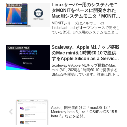
Linuxサーバー用のシステムモニ
仕事効率化
タMONITをベースに開発された
Mac用システムモニタ「MONIT
Widget」にサーマルビューが追
MONITシリーズはノルウェーの
加され無料利用可能に。
Tildeslash Ltd.がオープンソースで開発し
ているBSD, Linux用のシステムモニタツ
ールで、Macには2016年に「Monit
Widget」として移植されましたが、この
MONITがv2.2アップデートと共に無償化
Scaleway、Apple M1チップ搭載
Apple Silicon Mac
されています。
のMac miniを1時間€0.10で提供
するApple Silicon as-a-Service
を開始。
ScalewayがApple M1チップ搭載のMac
mini (M1, 2020)を1時間€0.10で提供する
BMaaSを開始しています。詳細は以下か
ら。
Apple、開発者向けに「macOS 12.4
Monterey beta 3」や「iOS/iPadOS 15.5
beta 3」などを公開。