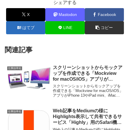
シェアする
X
Mastodon
Facebook
はてブ
LINE
コピー
関連記事
スクリーンショットからモックア
仕事効率化
ップを作成できる「Mockview
for macOS/iOS」アプリが
iPhone 13やiPad mini、iMac、
スクリーンショットからモックアップを
MacBook Pro (2021)の3Dモック
作成できる「Mockview for macOS/iOS」
アプリがiPhone 13やiPad mini、iMac、
アップ作成をサポート。
MacBook Pro (2021)の3Dモックアップ作
成をサポートしています。詳細は以...
Web記事をMediumの様に
仕事効率化
Highlights表示して共有できるサ
ービス「Highly」用のSafari機能
拡張がリリース。
Web上の記事をMediumの様にHighlights