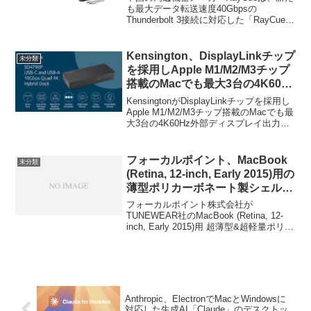
応ハブ「RayCue Mac mini
も最大データ転送速度40Gbpsの
Thunderbolt 3接続に対応した「RayCue
Stand & Hub (10-in-1)」を発売。
Mac mini Stand & Hub 40Gbps 10-in-1
()」の販売を開始しています。
Kensington、DisplayLinkチップ
未分類
を採用しApple M1/M2/M3チップ
搭載のMacでも最大3台の4K60Hz
外部ディスプレイ出力が可能な
KensingtonがDisplayLinkチップを採用し
USB-Cドッキングステーション
Apple M1/M2/M3チップ搭載のMacでも最
大3台の4K60Hz外部ディスプレイ出力が
「SD4790P」を発売。
可能なUSB-Cドッキングステーション
「SD4790P」を発売しています。詳細は
以下から...
フォーカルポイント、MacBook
未分類
(Retina, 12-inch, Early 2015)用の
薄型ポリカーボネート製シェルケ
ース「eggshell for MacBook 12
フォーカルポイント株式会社が
インチ」を6月下旬より発売。
TUNEWEAR社のMacBook (Retina, 12-
inch, Early 2015)用 超薄型&超軽量ポリカ
ーボネート製シェルケース「eggshell for
MacBook 12インチ」を発売すると発表し
ています。詳細は以下から。
Anthropic、ElectronでMacとWindowsに
対応した生成AI「Claude」のデスクトッ