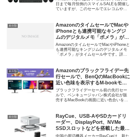
日まで毎月恒例のスマイルSALEを開催し
ていますが、このセールでエレコムやロ
ジクール、Kensingtonのマウスやトラッ
クボール、キーボードがタイムセールと
なっています。
AmazonのタイムセールでMacや
未分類
iPhoneとも連携可能なキングジ
ムのデジタルメモ「ポメラ」がタ
イムセール中。
AmazonのタイムセールでMacやiPhoneと
も連携可能なキングジムのデジタルメモ
「ポメラ」がタイムセール中です。詳細
は以下から。
Amazonのブラックフライデー先
未分類
行セールで、BenQのMacBookに
近い色味を表示するM-bookモー
ド搭載モニターやコーディングモ
ブラックフライデーセール前の先行セー
ード搭載のプログラミングモニタ
ルで、ベンキュージャパン株式会社が販
売するMacBookの画面に近い色合いを表
ーなどがセール中。
示するM-bookモードやKVM、USB-C PD
に対応した4Kモニターやプログラミン
グ・ゲーミングモニターがセールとなっ
RayCue、USB-AやSDカードリ
未分類
ています。
ーダー、DisplayPort、NVMe
SSDスロットなどを搭載した最大
40Gbps接続のThunderbolt 3対
中国の周辺機器メーカーRayCueは、新た