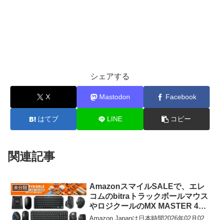
シェアする
X
Mastodon
Facebook
はてブ
LINE
コピー
関連記事
AmazonスマイルSALEで、エレ
未分類
コムのbitraトラックボールマウス
やロジクールのMX MASTER 4な
どがセール中。
Amazon Japanは日本時間2026年02月02