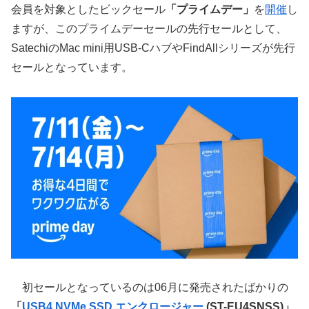
会員を対象としたビックセール
「プライムデー」
を
開催
し
ますが、このプライムデーセールの先行セールとして、
SatechiのMac mini用USB-CハブやFindAllシリーズが先行
セールとなっています。
初セールとなっているのは06月に発売されたばかりの
「
USB4 NVMe SSD エンクロージャー
(ST-EU4SNSS)」