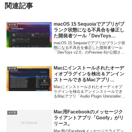
関連記事
macOS 15 Sequoiaでアプリがブ
未分類
ランク状態になる不具合を修正し
た開発者ツール「DevToys
v2.0」のPreview 4が公開。
macOS 15 Sequoiaでアプリがブランク状
態になる不具合を修正した開発者ツール
「DevToys v2.0」のPreview 4が公開され
ています。詳細は以下から。
Macにインストールされたオーデ
未分類
ィオプラグインを検出＆アンイン
ストールできるMacアプリ
「Audio Plugin Uninstaller」が
Macにインストールされたオーディオプ
リリース。
ラグインを検出＆アンインストールでき
るMacアプリ「Audio Plugin Uninstaller」
がリリースされています。詳細は以下か
ら。
Mac用Facebookのメッセージク
未分類
ライアントアプリ「Goofy」がリ
リース。
Mac用のFacebookメッセージクライアン