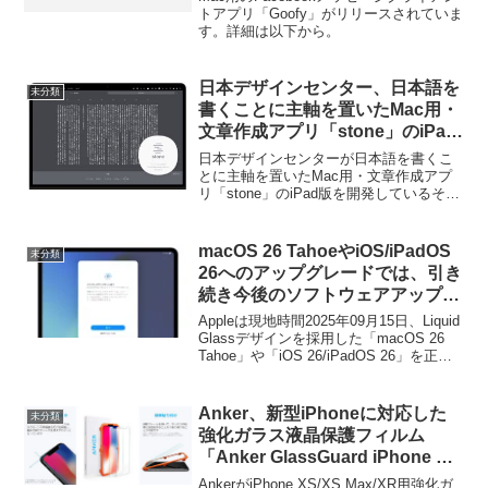
トアプリ「Goofy」がリリースされていま
す。詳細は以下から。
日本デザインセンター、日本語を
未分類
書くことに主軸を置いたMac用・
文章作成アプリ「stone」のiPad
版を開発中。
日本デザインセンターが日本語を書くこ
とに主軸を置いたMac用・文章作成アプ
リ「stone」のiPad版を開発しているそう
です。詳細は以下から。
macOS 26 TahoeやiOS/iPadOS
未分類
26へのアップグレードでは、引き
続き今後のソフトウェアアップデ
ートを自動ダウンロード＆インス
Appleは現地時間2025年09月15日、Liquid
トールさせる機能を有効化しよう
Glassデザインを採用した「macOS 26
Tahoe」や「iOS 26/iPadOS 26」を正式
とするので注意を。
にリリースしましたが、同バージョンで
はアップグレード後、今後のソフトウェ
アアップデートの自動ダウンロードとイ
Anker、新型iPhoneに対応した
未分類
ンストールを有効にするよう求められる
強化ガラス液晶保護フィルム
ようになっています。
「Anker GlassGuard iPhone XS
/ XS Max / XR用」を発売。
AnkerがiPhone XS/XS Max/XR用強化ガ