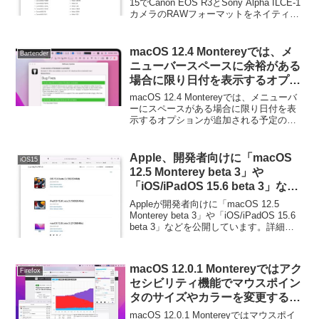
ブサポート。
15でCanon EOS R3とSony Alpha ILCE-1
カメラのRAWフォーマットをネイティブ
サポートしたと発表しています。詳細は
以下から。
macOS 12.4 Montereyでは、メ
Bartender
ニューバースペースに余裕がある
場合に限り日付を表示するオプシ
ョンが追加。
macOS 12.4 Montereyでは、メニューバ
ーにスペースがある場合に限り日付を表
示するオプションが追加される予定のよ
うです。詳細は以下から。
Apple、開発者向けに「macOS
iOS15
12.5 Monterey beta 3」や
「iOS/iPadOS 15.6 beta 3」など
を公開。
Appleが開発者向けに「macOS 12.5
Monterey beta 3」や「iOS/iPadOS 15.6
beta 3」などを公開しています。詳細は
以下から。
macOS 12.0.1 Montereyではアク
Firefox
セシビリティ機能でマウスポイン
タのサイズやカラーを変更すると
Firefoxなど一部のアプリでメモ
macOS 12.0.1 Montereyではマウスポイ