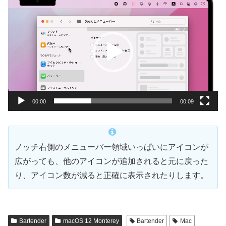
画
プ
レ
ー
ヤ
ー
00:00
00:09
ノッチ右側のメニューバー領域いっぱいにアイコンが
広がっても、他のアイコンが追加されると元に戻った
り、アイコン数が減ると正確に表示されたりします。
Bartender
macOS 12 Monterey
Bartender
Mac