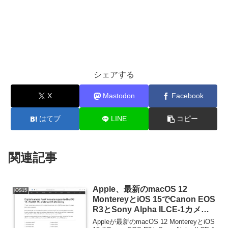
シェアする
X
Mastodon
Facebook
はてブ
LINE
コピー
関連記事
Apple、最新のmacOS 12
iOS15
MontereyとiOS 15でCanon EOS
R3とSony Alpha ILCE-1カメラ
のRAWフォーマットをネイティ
Appleが最新のmacOS 12 MontereyとiOS