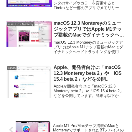
リリークが発生するので注意を。
ンタのサイズやカラーを変更すると
Firefoxなど一部のアプリでメモリリーク
が発生するので注意してください。詳細
は以下から。
macOS 12.3 Montereyのミュー
macOS 12 Monterey
ジックアプリではApple M1チッ
プ搭載のMacでダイナミックヘッ
ドトラッキングが利用可能に。
macOS 12.3 Montereyのミュージックア
プリではApple M1チップ搭載のMacでダ
イナミックヘッドトラッキングを使用可
能になっています。詳細は以下から。
Apple、開発者向けに「macOS
iOS15
12.3 Monterey beta 2」や「iOS
15.4 beta 2」などを公開。
Appleが開発者向けに「macOS 12.3
Monterey beta 2」や「iOS 15.4 beta 2」
などを公開しています。詳細は以下か
ら。
Apple M1 Pro/Maxチップ搭載のMacと
MontereyでサポートされたBTデバイスの