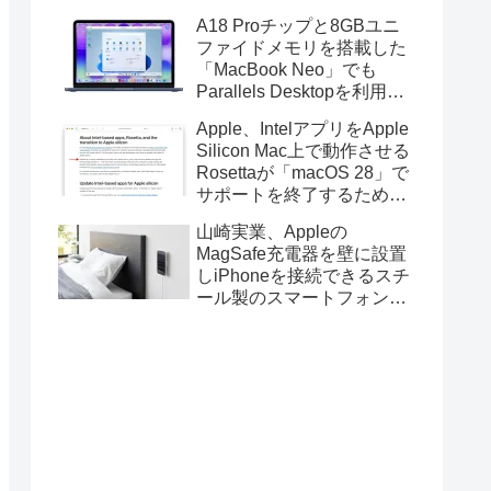
USBグラフィックスアダプ
A18 Proチップと8GBユニ
タを利用することでデュア
ファイドメモリを搭載した
ルディスプレイ以上の出力
「MacBook Neo」でも
が可能に。
Parallels Desktopを利用し
たWindows 11仮想マシンの
Apple、IntelアプリをApple
作成は可能。
Silicon Mac上で動作させる
Rosettaが「macOS 28」で
サポートを終了するため、
それまでにアプリやプラグ
山崎実業、Appleの
イン、機能拡張をApple
MagSafe充電器を壁に設置
Siliconに対応したバージョ
しiPhoneを接続できるスチ
ンへアップデートするよう
ール製のスマートフォンホ
通知。
ルダー「マグネットスマー
トフォン充電ホルダー」を
発売。