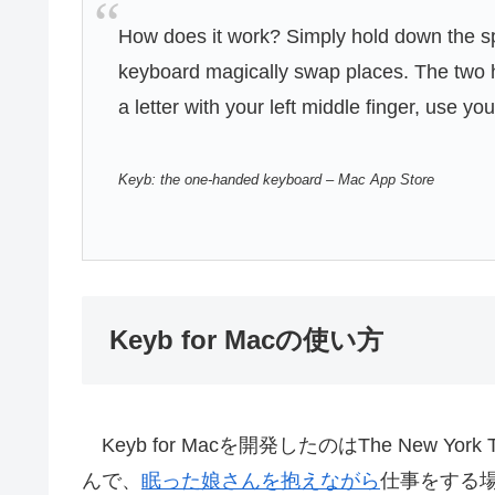
How does it work? Simply hold down the spa
keyboard magically swap places. The two h
a letter with your left middle finger, use you
‎Keyb: the one-handed keyboard – Mac App Store
Keyb for Macの使い方
Keyb for Macを開発したのはThe New York
んで、
眠った娘さんを抱えながら
仕事をする