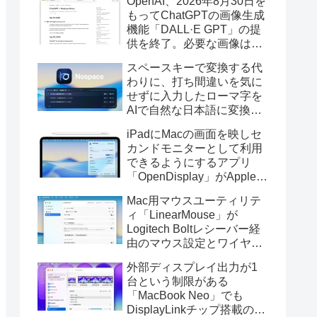
OpenAI、2026年8月30日を
もってChatGPTの画像生成
機能「DALL·E GPT」の提
供を終了。必要な画像は期
限までにダウンロードを。
スペースキーで変換する代
わりに、打ち間違いを気に
せずに入力したローマ字を
AIで自然な日本語に変換し
てくれるMac用の日本語入
iPadにMacの画面を映しセ
力アプリ「Nospace」がリ
カンドモニターとして利用
リース。
できるようにするアプリ
「OpenDisplay」がApple
Pencilの筆圧とチルト、ホ
Mac用マウスユーティリテ
バーに対応。
ィ「LinearMouse」が
Logitech Boltレシーバー経
由のマウス設定とワイヤレ
ス版のELECOM HUGEトラ
外部ディスプレイ出力が1
ックボールに対応。
台という制限がある
「MacBook Neo」でも
DisplayLinkチップ搭載の