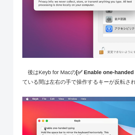
後はKeyb for Macの
[✅ Enable one-handed 
ている間は左右の手で操作するキーが反転さ
動
画
プ
レ