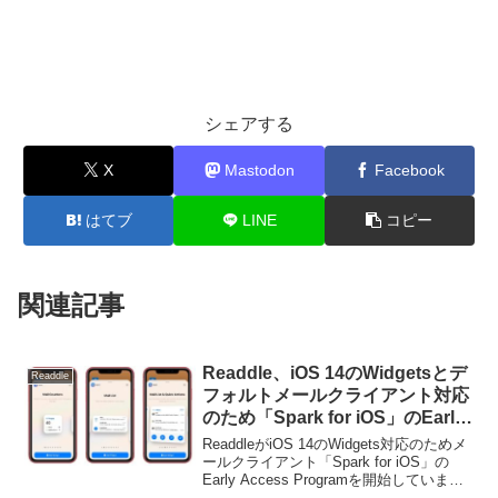
シェアする
X
Mastodon
Facebook
はてブ
LINE
コピー
関連記事
Readdle、iOS 14のWidgetsとデ
Readdle
フォルトメールクライアント対応
のため「Spark for iOS」のEarly
Access Programを開始。
ReaddleがiOS 14のWidgets対応のためメ
ールクライアント「Spark for iOS」の
Early Access Programを開始していま
す。詳細は以下から。