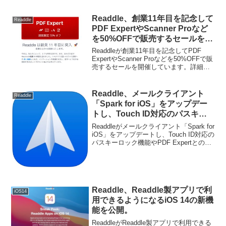
Readdle、創業11年目を記念して
Readdle
PDF ExpertやScanner Proなど
を50%OFFで販売するセールを開
催中。
Readdleが創業11年目を記念してPDF
ExpertやScanner Proなどを50%OFFで販
売するセールを開催しています。詳細は
以下から。
Readdle、メールクライアント
Readdle
「Spark for iOS」をアップデー
トし、Touch ID対応のパスキー
ロックやPDF Expertとの連携機
Readdleがメールクライアント「Spark for
能を強化。
iOS」をアップデートし、Touch ID対応の
パスキーロック機能やPDF Expertとの連
携機能を強化しています。詳細は以下か
ら。
Readdle、Readdle製アプリで利
iOS14
用できるようになるiOS 14の新機
能を公開。
ReaddleがReaddle製アプリで利用できる