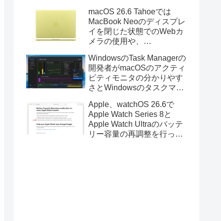
Golden GateのUSBインス
macOS 26.6 Tahoeでは
トーラの作成に対応。
MacBook Neoのディスプレ
イを閉じた状態でのWebカ
メラの使用や、
Finder/Apple Configuratorを
WindowsのTask Managerの
利用しMacBook Neoを復元
開発者がmacOSのアクティ
する際の安定性が向上。
ビティモニタの分かりやす
さとWindowsのタスクマネ
ージャの詳細さを合わせた
Apple、watchOS 26.6で
Mac用システムモニタアプ
Apple Watch Series 8と
リ「Task Manager TMOG」
Apple Watch Ultraのバッテ
のBeta版を公開。
リー容量の再調整を行った
と発表。