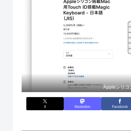
Appleシリコン
X
Mastodon
Facebook