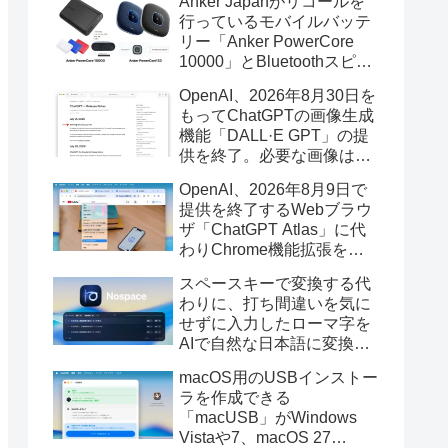
Anker Japanがリコールを
行っているモバイルバッテ
リー「Anker PowerCore
10000」とBluetoothスピー
カー「PowerConf S3」で周
OpenAI、2026年8月30日を
辺を焼損する火災が6月に3
もってChatGPTの画像生成
件発生していたそうなので
機能「DALL·E GPT」の提
注意を。
供を終了。必要な画像は期
限までにダウンロードを。
OpenAI、2026年8月9日で
提供を終了するWebブラウ
ザ「ChatGPT Atlas」に代
わりChrome機能拡張をア
ップデートし、YouTube動
スペースキーで変換する代
画の質問やAsk ChatGPT機
わりに、打ち間違いを気に
能を追加。
せずに入力したローマ字を
AIで自然な日本語に変換し
てくれるMac用の日本語入
macOS用のUSBインストー
力アプリ「Nospace」がリ
ラを作成できる
リース。
「macUSB」がWindows
Vistaや7、macOS 27