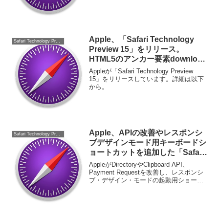
Apple、「Safari Technology
Safari Technology Preview
Preview 15」をリリース。
HTML5のアンカー要素download
属性をサポート。
Appleが「Safari Technology Preview
15」をリリースしています。詳細は以下
から。
Apple、APIの改善やレスポンシ
Safari Technology Preview
ブデザインモード用キーボードシ
ョートカットを追加した「Safari
Technology Preview 42」をリリ
AppleがDirectoryやClipboard API、
ース。
Payment Requestを改善し、レスポンシ
ブ・デザイン・モードの起動用ショート
カットキーを追加した「Safari
Technology Preview 42」をリリースし
て...