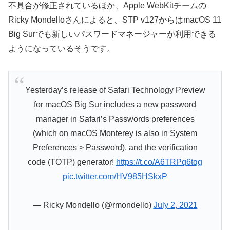
不具合が修正されているほか、Apple WebKitチームの
Ricky Mondelloさんによると、STP v127からはmacOS 11
Big Surでも新しいパスワードマネージャーが利用できる
ようになっているそうです。
Yesterday’s release of Safari Technology Preview
for macOS Big Sur includes a new password
manager in Safari’s Passwords preferences
(which on macOS Monterey is also in System
Preferences > Password), and the verification
code (TOTP) generator!
https://t.co/A6TRPq6tqg
pic.twitter.com/HV985HSkxP
— Ricky Mondello (@rmondello)
July 2, 2021