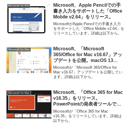
Microsoft、Apple Pencilでの手
Microsoft for iOS
書き入力をサポートした「Office
Mobile v2.64」をリリース。
MicrosoftがApple Pencilでの手書き入力
をサポートした「Office Mobile v2.64」を
リリースしています。詳細は以下から。
Microsoft、「Microsoft
Microsoft for Mac
365/Office for Mac v16.67」アッ
プデートを公開。macOS 13
Venturaのリリースに伴いmacOS
Microsoftが「Microsoft 365/Office for
10.15 Catalinaのサポートは終
Mac v16.67」アップデートを公開してい
ます。詳細は以下から。
了。
Microsoft、「Office 365 for Mac
Microsoft for Mac
v16.35」をリリース。
PowerPointの発表者ツールで現
在のスライドを折たたみ、次のス
Microsoftが「Office 365 for Mac
ライドのみの表示が可能に。
v16.35」をリリースしています。詳細は
以下から。