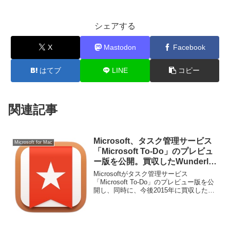
シェアする
X
Mastodon
Facebook
はてブ
LINE
コピー
関連記事
Microsoft、タスク管理サービス
Microsoft for Mac
「Microsoft To-Do」のプレビュ
ー版を公開。買収したWunderlist
は今後廃止予定で、ユーザーには
Microsoftがタスク管理サービス
移行ツールを提供。
「Microsoft To-Do」のプレビュー版を公
開し、同時に、今後2015年に買収した
Wunderlistの廃止や移行ツールの提供も発
表されています。詳細は以下から。