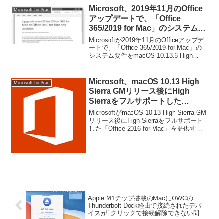
Microsoft、2019年11月のOffice
Microsoft for Mac
アップデートで、「Office
365/2019 for Mac」のシステム要
件をmacOS 10.13.6 High Sierra
Microsoftが2019年11月のOfficeアップデ
以上に引き上げ。
ートで、「Office 365/2019 for Mac」の
システム要件をmacOS 10.13.6 High
Sierra以上に引き上げると通知していま
す。詳細は以下から。
Microsoft、macOS 10.13 High
Microsoft for Mac
Sierra GMリリース後にHigh
Sierraをフルサポートした
「Office 2016 for Mac」を提供す
MicrosoftがmacOS 10.13 High Sierra GM
ると発表。
リリース後にHigh Sierraをフルサポート
した「Office 2016 for Mac」を提供する
と発表しています。詳細は以下から。
Apple M1チップ搭載のMacにOWCの
Thunderbolt Dock経由で接続されたデバ
イスが1クリックで接続解除できない問題