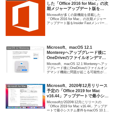
した「Office 2016 for Mac」の次
期メジャーアップデート版を
Insider Fastメンバーに公開。
Microsoftが多くの新機能を搭載した
「Office 2016 for Mac」の次期メジャー
アップデート版をInsider Fastメンバーに
公開しています。詳細は以下から。
Microsoft、macOS 12.1
macOS 12 Monterey
Montereyへアップグレード後に
OneDriveのファイルオンデマン
ド機能に問題が起こる可能性があ
Microsoft、macOS 12.1 Montereyへアッ
るとして対処法を公開。
プグレード後にOneDriveのファイルオン
デマンド機能に問題が起こる可能性があ
るとして対処法を公開しています。詳細
は以下から。
Microsoft、2020年12月リリース
Microsoft for Mac
予定の「Office 2019 for Mac
v16.44」アップデートで最小シス
テム要件をmacOS 10.14 Mojave
Microsoftが2020年12月にリリースの
以上に引き上げ。
「Office 2019 for Mac v16.44」アップデ
ートで最小システム要件をmacOS 10.14
Mojave以上に引き上げると発表していま