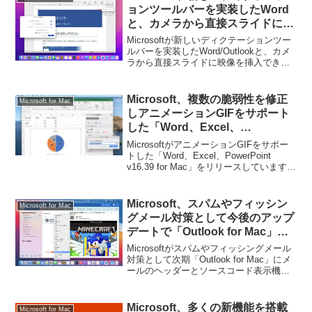
ョンツールバーを実装したWord
と、カメラから直接スライドに映
像を挿入できるカメオ機能をサポ
Microsoftが新しいディクテーションツー
ートしたPowerPoint for Macを
ルバーを実装したWord/Outlookと、カメ
ラから直接スライドに映像を挿入できる
リリース。
ようにしたPowerPoint for Macをリリー
スしています。詳細は以下から。
Microsoft、複数の脆弱性を修正
Microsoft for Mac
しアニメーションGIFをサポート
した「Word、Excel、
PowerPoint v16.39 for Mac」を
MicrosoftがアニメーションGIFをサポー
リリース。
トした「Word、Excel、PowerPoint
v16.39 for Mac」をリリースしています。
詳細は以下から。
Microsoft、スパムやフィッシン
Microsoft for Mac
グメール対策として今後のアップ
デートで「Outlook for Mac」に
メールヘッダーや本文のソースコ
Microsoftがスパムやフィッシングメール
ード表示機能を追加。
対策として次期「Outlook for Mac」にメ
ールのヘッダーとソースコード表示機能
を追加するそうです。詳細は以下から。
Microsoft、多くの新機能を搭載
Microsoft for Mac