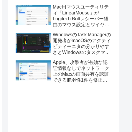
Golden GateのUSBインス
Mac用マウスユーティリテ
トーラの作成に対応。
ィ「LinearMouse」が
Logitech Boltレシーバー経
由のマウス設定とワイヤレ
ス版のELECOM HUGEトラ
WindowsのTask Managerの
ックボールに対応。
開発者がmacOSのアクティ
ビティモニタの分かりやす
さとWindowsのタスクマネ
ージャの詳細さを合わせた
Apple、攻撃者が有効な認
Mac用システムモニタアプ
証情報なしでネットワーク
リ「Task Manager TMOG」
上のMacの画面共有を認証
のBeta版を公開。
できる脆弱性1件を修正し
た「macOS Tahoe 26.6.1」
や「macOS Sequoia
15.7.9/Sonoma 14.8.9」を
リリース。