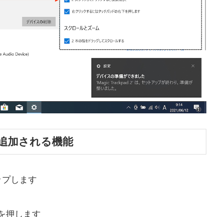
追加される機能
ップします
を押します