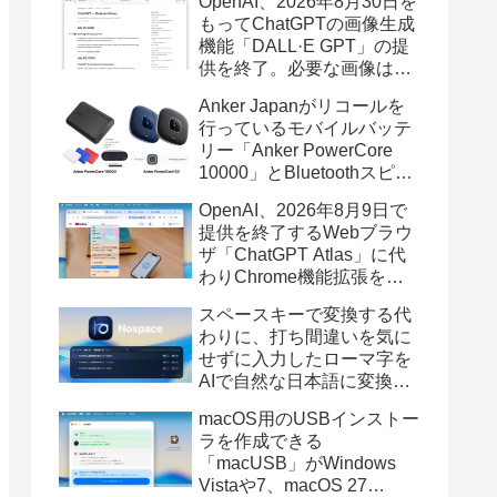
OpenAI、2026年8月30日を
もってChatGPTの画像生成
機能「DALL·E GPT」の提
供を終了。必要な画像は期
限までにダウンロードを。
Anker Japanがリコールを
行っているモバイルバッテ
リー「Anker PowerCore
10000」とBluetoothスピー
カー「PowerConf S3」で周
OpenAI、2026年8月9日で
辺を焼損する火災が6月に3
提供を終了するWebブラウ
件発生していたそうなので
ザ「ChatGPT Atlas」に代
注意を。
わりChrome機能拡張をア
ップデートし、YouTube動
スペースキーで変換する代
画の質問やAsk ChatGPT機
わりに、打ち間違いを気に
能を追加。
せずに入力したローマ字を
AIで自然な日本語に変換し
てくれるMac用の日本語入
macOS用のUSBインストー
力アプリ「Nospace」がリ
ラを作成できる
リース。
「macUSB」がWindows
Vistaや7、macOS 27