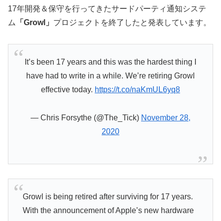
17年開発＆保守を行ってきたサードパーティ通知システ
ム
「Growl」
プロジェクトを終了したと発表しています。
It’s been 17 years and this was the hardest thing I
have had to write in a while. We’re retiring Growl
effective today.
https://t.co/naKmUL6yq8
— Chris Forsythe (@The_Tick)
November 28,
2020
Growl is being retired after surviving for 17 years.
With the announcement of Apple’s new hardware