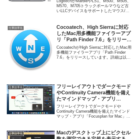
LogitechがMarbleやLS1、M500、M505、
M570、M705など古いLCCデバイ
M570、M705トラックボールマウなど古
いLLCデバイスをサポートしたマウス/キ
スをサポート。
ーボード・ユーティリティ「Logitech
Options for Mac」をリリースしていま
す。...
Cocoatech、High Sierraに対応
仕事効率化
したMac用多機能ファイラーアプ
リ「Path Finder 7.6」をリリー
ス。
CocoatechがHigh Sierraに対応したMac用
多機能ファイラーアプリ「Path Finder
7.6」をリリースしています。詳細は以下
から。
フリーレイアウトでダークモード
仕事効率化
やContinuity Camera機能を備え
たマインドマップ・アプリ
「Focusplan for Mac」がリリー
フリーレイアウトでダークモードや
ス。
Continuity Camera機能を備えたマインド
マップ・アプリ「Focusplan for Mac」が
リリースされています。詳細は以下か
ら。
Macのデスクトップ上にピクセル
仕事効率化
数を測定できる定規を表示する