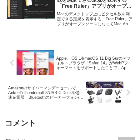
「‎Free Ruler」アプリがオープン
ソースになりMac App Storeで公
Macのデスクトップ上にピクセル数を測
開。
定できる定規を表示する「‎Free Ruler」ア
プリがオープンソースになってMac App
Store上で公開されています。詳細は以下
から。
Apple、iOS 14/macOS 11 Big Surのデフ
ォルトブラウザ「Safari 14」がWebPフ
ォーマットをサポートしたことで、App
Storeのスクリーンショットを「WebP」
に変更。
Amazonのサイバーマンデーセールで、
AnkerのThunderbolt 3/USB-C Dockや急
速充電器、Bluetoothスピーカーフォン/イ
ヤホンなどが特別価格で販売中。
コメント