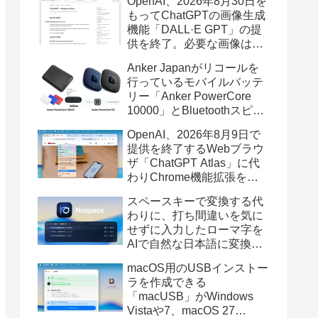
OpenAI、2026年8月30日を
もってChatGPTの画像生成
機能「DALL·E GPT」の提
供を終了。必要な画像は期
限までにダウンロードを。
Anker Japanがリコールを
行っているモバイルバッテ
リー「Anker PowerCore
10000」とBluetoothスピー
カー「PowerConf S3」で周
OpenAI、2026年8月9日で
辺を焼損する火災が6月に3
提供を終了するWebブラウ
件発生していたそうなので
ザ「ChatGPT Atlas」に代
注意を。
わりChrome機能拡張をア
ップデートし、YouTube動
スペースキーで変換する代
画の質問やAsk ChatGPT機
わりに、打ち間違いを気に
能を追加。
せずに入力したローマ字を
AIで自然な日本語に変換し
てくれるMac用の日本語入
macOS用のUSBインストー
力アプリ「Nospace」がリ
ラを作成できる
リース。
「macUSB」がWindows
Vistaや7、macOS 27