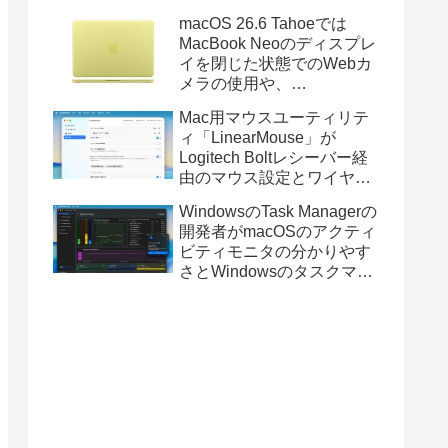
Golden GateのUSBインス
macOS 26.6 Tahoeでは
トーラの作成に対応。
MacBook Neoのディスプレ
イを閉じた状態でのWebカ
メラの使用や、
Finder/Apple Configuratorを
Mac用マウスユーティリテ
利用しMacBook Neoを復元
ィ「LinearMouse」が
する際の安定性が向上。
Logitech Boltレシーバー経
由のマウス設定とワイヤレ
ス版のELECOM HUGEトラ
WindowsのTask Managerの
ックボールに対応。
開発者がmacOSのアクティ
ビティモニタの分かりやす
さとWindowsのタスクマネ
ージャの詳細さを合わせた
Mac用システムモニタアプ
リ「Task Manager TMOG」
のBeta版を公開。