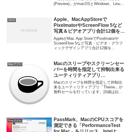
(Preview)」がmacOSとWindows、Linux
らCore MLへ切り替え。
に対応しています。詳細は以下から。
Apple、MacAppStoreで
SALE
PixelmatorやScreenFlow 5など
写真＆ビデオアプリ合計12個を
50%OFFで販売する「Amazing
AppleがMac App StoreでPixelmatorや
Photo + Video Apps」セールを
ScreenFlow 5など写真・ビデオ・グラフ
ィックデザインアプリ合計12個を
開催。
50%OFFで販売する「Amazing Photo +
Video Apps」セールを開催しています。
詳細は以下から。
Macのスリープやスクリーンセー
Macアプリ
バーを時間を指定して抑制出来る
ユーティリティアプリ
「Theine」が無料セール中。
Macのスリープを時間を指定して抑制出
来るユーティリティアプリ「Theine」が
無料セールを行っています。詳細は以下
から。
PassMark、MacのCPUスコアを
Macアプリ
測定できる「PerformanceTest
for Mac」をリリース。Intelと