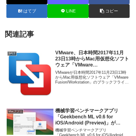
はてブ
LINE
コピー
関連記事
VMware、日本時間2017年11月
SALE
23日13時からMac用仮想化ソフト
ウェア「VMware
Fusion/Workstation」のブラッ
VMwareが日本時間2017年11月23日13時
クフライデーセールを開催。
からMac用仮想化ソフトウェア「VMware
Fusion/Workstation」のブラックフライデ
ーセールを開催すると発表しています。
詳細は以下から。
機械学習ベンチマークアプリ
Macアプリ
「Geekbench ML v0.6 for
iOS/Android (Preview)」が
macOSとWindows、Linuxに対
機械学習ベンチマークアプリ
応。iOS版はTensorFlow Liteか
「Geekbench ML v0.6 for iOS/Android