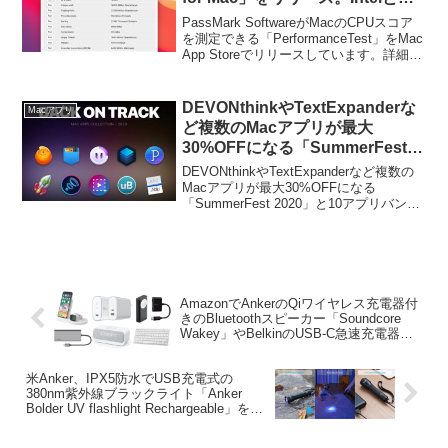
Apple Siliconをサポートし、測
PassMark SoftwareがMacのCPUスコア
定結果はCPU Benchmark .netで
を測定できる「PerformanceTest」をMac
App Storeでリリースしています。詳細は
比較可能。
以下から。
DEVONthinkやTextExpanderな
Macアプリ
ど複数のMacアプリが最大
30%OFFになる「SummerFest
2020」と10アプリバンドルが
DEVONthinkやTextExpanderなど複数の
79%OFFとなる「Back on
Macアプリが最大30%OFFになる
「SummerFest 2020」と10アプリバンド
Track」キャンペーンが開催中。
ルが79%OFFとなる「Back on Track」キ
ャンペーンが開催されています。詳細は
以下か...
AmazonでAnkerのQiワイヤレス充電器付
きのBluetoothスピーカー「Soundcore
Wakey」やBelkinのUSB-C急速充電器の
タイムセール+1000円/20%OFFクーポン
が配布中。
米Anker、IPX5防水でUSB充電式の
380nm紫外線ブラックライト「Anker
Bolder UV flashlight Rechargeable」を発
売。