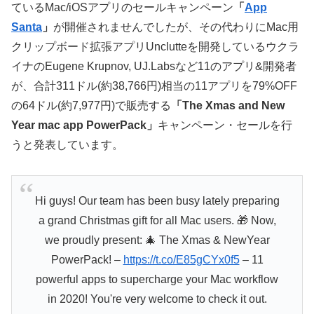
ているMac/iOSアプリのセールキャンペーン
「
App
Santa
」
が開催されませんでしたが、その代わりにMac用
クリップボード拡張アプリUnclutteを開発しているウクラ
イナのEugene Krupnov, UJ.Labsなど11のアプリ&開発者
が、合計311ドル(約38,766円)相当の11アプリを79%OFF
の64ドル(約7,977円)で販売する
「The Xmas and New
Year mac app PowerPack」
キャンペーン・セールを行
うと発表しています。
Hi guys! Our team has been busy lately preparing
a grand Christmas gift for all Mac users. 🎁 Now,
we proudly present: 🎄 The Xmas & NewYear
PowerPack! –
https://t.co/E85gCYx0f5
– 11
powerful apps to supercharge your Mac workflow
in 2020! You're very welcome to check it out.