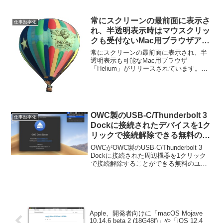
化してメニューバーに表示してくれるア
プリ「Meeter」がリリースされていま
す。詳細は以下から。
常にスクリーンの最前面に表示さ
仕事効率化
れ、半透明表示時はマウスクリッ
クも受付ないMac用ブラウザアプ
リ「Helium」がリリース。
常にスクリーンの最前面に表示され、半
透明表示も可能なMac用ブラウザ
「Helium」がリリースされています。詳
細は以下から。
OWC製のUSB-C/Thunderbolt 3
仕事効率化
Dockに接続されたデバイスを1ク
リックで接続解除できる無料のユ
ーティリティアプリ「OWC Dock
OWCがOWC製のUSB-C/Thunderbolt 3
Ejector for Mac/Win」が公開。
Dockに接続された周辺機器を1クリック
で接続解除することができる無料のユー
ティリティアプリ「Dock Ejector」を公
開しています。詳細は以下から。
Apple、開発者向けに「macOS Mojave
10.14.6 beta 2 (18G48f)」や「iOS 12.4