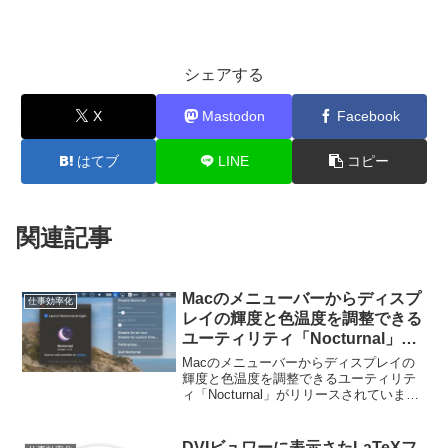
シェアする
X
Mastodon
Facebook
はてブ
LINE
コピー
関連記事
Macのメニューバーからディスプ
仕事効率化
レイの輝度と色温度を調整できる
ユーティリティ「Nocturnal」が
リリース。
Macのメニューバーからディスプレイの
輝度と色温度を調整できるユーティリテ
ィ「Nocturnal」がリリースされていま
す。詳細は以下から。
DVIビュワーに表示さたLaTeXフ