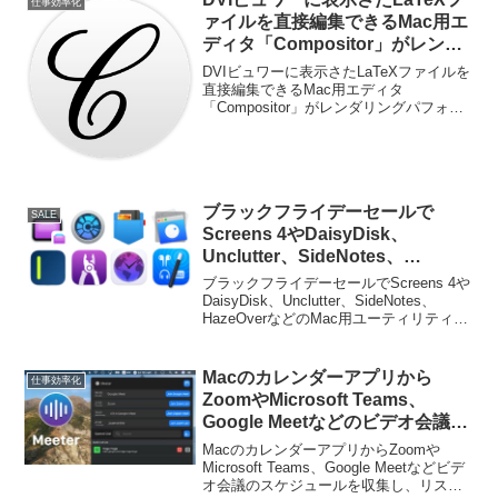
仕事効率化
ァイルを直接編集できるMac用エ
ディタ「Compositor」がレンダ
リングパフォーマンスを大幅に改
DVIビュワーに表示さたLaTeXファイルを
善。
直接編集できるMac用エディタ
「Compositor」がレンダリングパフォー
マンスを大幅に改善したと発表していま
す。詳細は以下から。
ブラックフライデーセールで
SALE
Screens 4やDaisyDisk、
Unclutter、SideNotes、
HazeOverなどのMac用ユーティ
ブラックフライデーセールでScreens 4や
リティが特別価格で販売中。
DaisyDisk、Unclutter、SideNotes、
HazeOverなどのMac用ユーティリティが
特別価格で販売中です。詳細は以下か
ら。
Macのカレンダーアプリから
仕事効率化
ZoomやMicrosoft Teams、
Google Meetなどのビデオ会議の
スケジュールを収集してメニュー
MacのカレンダーアプリからZoomや
バーに表示してくれるアプリ
Microsoft Teams、Google Meetなどビデ
オ会議のスケジュールを収集し、リスト
「Meeter」がリリース。