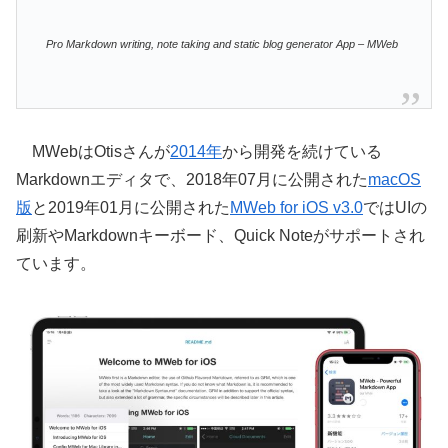
Pro Markdown writing, note taking and static blog generator App – MWeb
MWebはOtisさんが
2014年
から開発を続けている
Markdownエディタで、2018年07月に公開された
macOS
版
と2019年01月に公開された
MWeb for iOS v3.0
ではUIの
刷新やMarkdownキーボード、Quick Noteがサポートされ
ています。