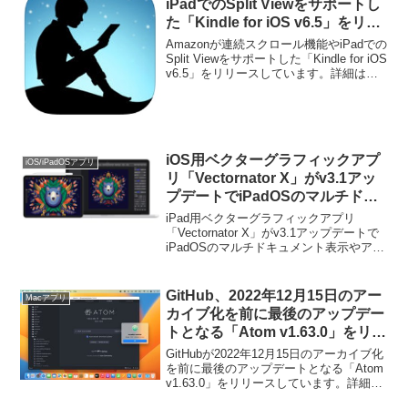
iPadでのSplit Viewをサポートし
た「Kindle for iOS v6.5」をリリ
ース。
Amazonが連続スクロール機能やiPadでの
Split Viewをサポートした「Kindle for iOS
v6.5」をリリースしています。詳細は以
下から。
iOS用ベクターグラフィックアプ
iOS/iPadOSアプリ
リ「Vectornator X」がv3.1アッ
プデートでiPadOSのマルチドキ
ュメント表示や3GB RAM以上の
iPad用ベクターグラフィックアプリ
iPadでの1000パス・トレース、
「Vectornator X」がv3.1アップデートで
iPadOSのマルチドキュメント表示やアー
CoreMLでの自動ネーミング機能
トボードの選択、3GB RAM以上のiPadで
をサポート。
の1000パストレース、CoreMLでの自動ネ
ーミング機能を追...
GitHub、2022年12月15日のアー
Macアプリ
カイブ化を前に最後のアップデー
トとなる「Atom v1.63.0」をリリ
ース。
GitHubが2022年12月15日のアーカイブ化
を前に最後のアップデートとなる「Atom
v1.63.0」をリリースしています。詳細は
以下から。