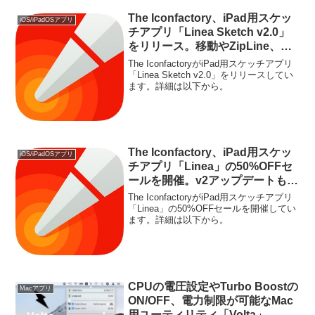
The Iconfactory、iPad用スケッ
iOS/iPadOSアプリ
チアプリ「Linea Sketch v2.0」
をリリース。移動やZipLine、ポ
ートレートモードをサポート。
The IconfactoryがiPad用スケッチアプリ
「Linea Sketch v2.0」をリリースしてい
ます。詳細は以下から。
The Iconfactory、iPad用スケッ
iOS/iPadOSアプリ
チアプリ「Linea」の50%OFFセ
ールを開催。v2アップデートもリ
リース予定。
The IconfactoryがiPad用スケッチアプリ
「Linea」の50%OFFセールを開催してい
ます。詳細は以下から。
CPUの電圧設定やTurbo Boostの
Macアプリ
ON/OFF、電力制限が可能なMac
用ユーティリティ「Volta」。